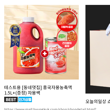
테스트용 [동네멋집] 흥국자몽농축액
1.5L+(증정) 자몽쌕
오늘의일상 
https://www.mall.hyungkuk.com/shop/shopdetail.html?