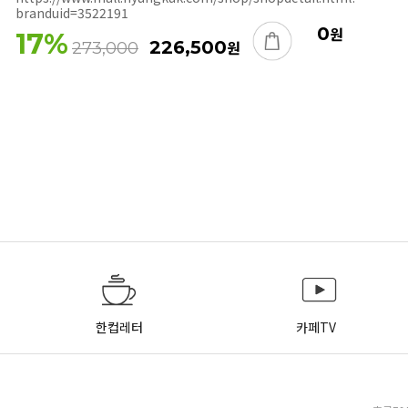
branduid=3522191
0
원
17
%
226,500
원
273,000
한컵레터
카페TV