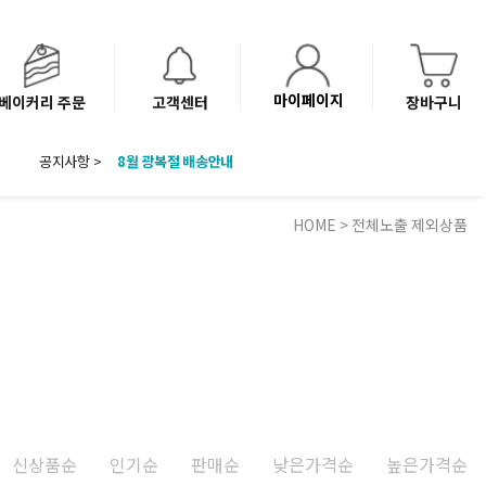
마이페이지
베이커리 주문
고객센터
장바구니
공지사항 >
8월 광복절 배송안내
'NEW 바이브믹스 or 바리스타시럽 1종' 체험단 발표
베이커리(냉동직배송) 센터 이전에 따른 배송 일정 안내
HOME
>
전체노출 제외상품
신상품순
인기순
판매순
낮은가격순
높은가격순