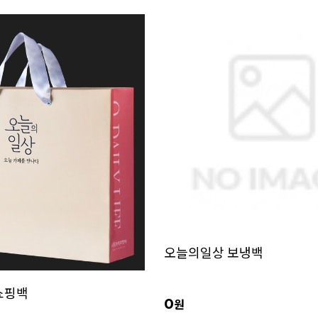
오늘의일상 보냉백
쇼핑백
0
원