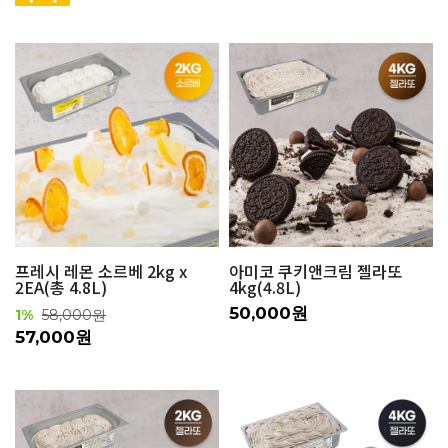
프레시 레몬 소르베 2kg x
아미코 쿠키앤크림 젤라또
2EA(총 4.8L)
4kg(4.8L)
50,000원
1%
58,000원
57,000원