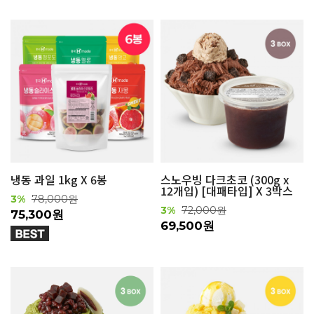
냉동 과일 1kg X 6봉
스노우빙 다크초코 (300g x
12개입) [대패타입] X 3박스
3%
78,000원
3%
72,000원
75,300원
69,500원