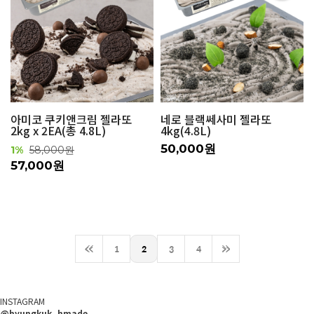
아미코 쿠키앤크림 젤라또
네로 블랙쎄사미 젤라또
2kg x 2EA(총 4.8L)
4kg(4.8L)
50,000원
1%
58,000원
57,000원
<<
1
2
3
4
>>
INSTAGRAM
@hyungkuk_hmade