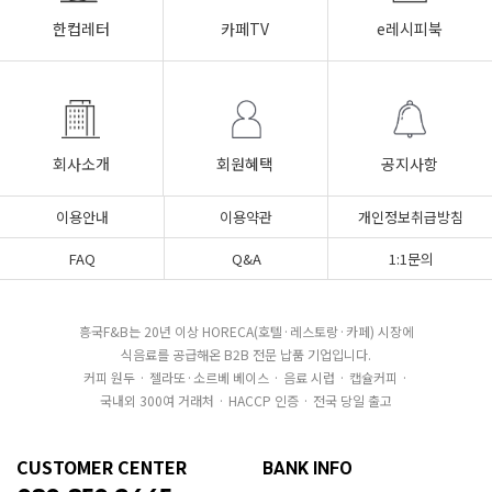
한컵레터
카페TV
e레시피북
회사소개
회원혜택
공지사항
이용안내
이용약관
개인정보취급방침
FAQ
Q&A
1:1문의
흥국F&B는 20년 이상 HORECA(호텔·레스토랑·카페) 시장에
식음료를 공급해온 B2B 전문 납품 기업입니다.
커피 원두 · 젤라또·소르베 베이스 · 음료 시럽 · 캡슐커피 ·
국내외 300여 거래처 · HACCP 인증 · 전국 당일 출고
CUSTOMER CENTER
BANK INFO