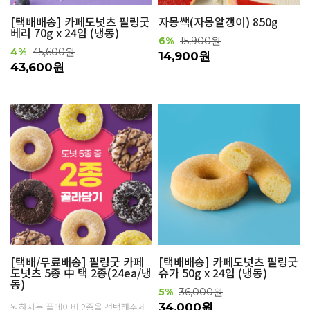
[택배배송] 카페도넛츠 필링굿
자몽쌕(자몽알갱이) 850g
베리 70g x 24입 (냉동)
6%
15,900원
4%
45,600원
14,900원
43,600원
[택배/무료배송] 필링굿 카페
[택배배송] 카페도넛츠 필링굿
도넛츠 5종 中 택 2종(24ea/냉
슈가 50g x 24입 (냉동)
동)
5%
36,000원
원하시는 플레이버 2종을 선택해주세
34,000원