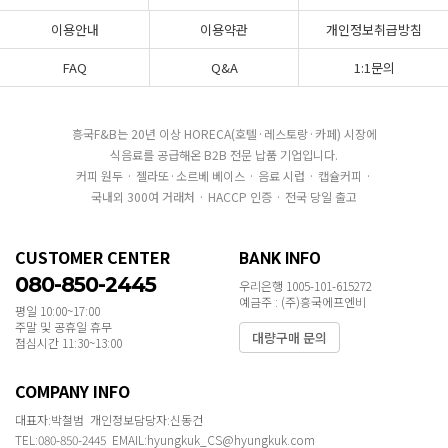
이용안내
이용약관
개인정보취급방침
FAQ
Q&A
1:1문의
흥국F&B는 20년 이상 HORECA(호텔·레스토랑·카페) 시장에
식음료를 공급해온 B2B 전문 납품 기업입니다.
커피 원두 · 젤라또·소르베 베이스 · 음료 시럽 · 캡슐커피 ·
국내외 300여 거래처 · HACCP 인증 · 전국 당일 출고
CUSTOMER CENTER
BANK INFO
080-850-2445
우리은행 1005-101-615272
예금주 : (주)흥국에프엔비
평일 10:00~17:00
주말 및 공휴일 휴무
대량구매 문의
점심시간 11:30~13:00
COMPANY INFO
대표자:박철범 개인정보담당자:신동건
TEL:080-850-2445 EMAIL:hyungkuk_CS@hyungkuk.com