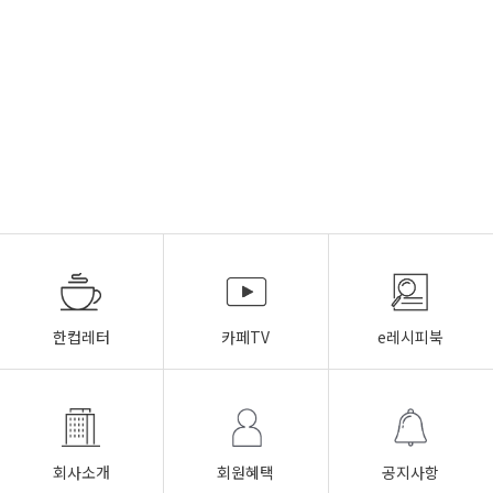
한컵레터
카페TV
e레시피북
회사소개
회원혜택
공지사항