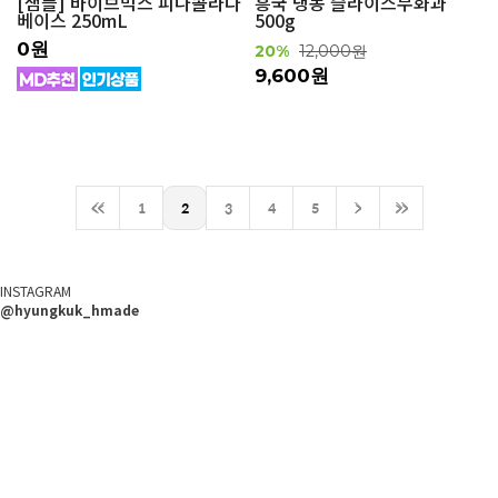
[샘플] 바이브믹스 피나콜라다
흥국 냉동 슬라이스무화과
베이스 250mL
500g
0원
20%
12,000원
9,600원
<<
1
2
3
4
5
>
>>
INSTAGRAM
@hyungkuk_hmade