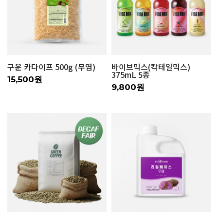
구운 카다이프 500g (무염)
바이브믹스(칵테일믹스)
375mL 5종
15,500원
9,800원