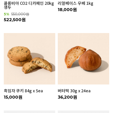
콜롬비아 CO2 디카페인 20kg
리얼베이스 우베 1kg
생두
18,000원
5%
550,000원
522,500원
흑임자 쿠키 84g x 5ea
버터떡 30g x 24ea
15,000원
36,200원