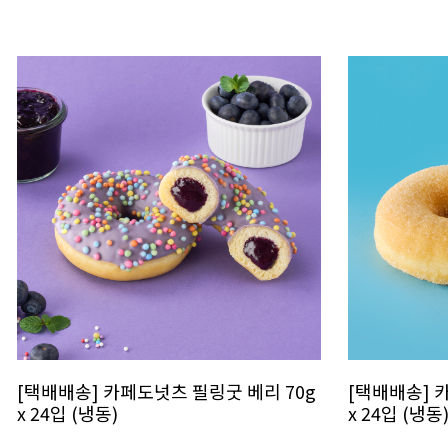
[택배배송] 카페도넛츠 필링굿 베리 70g
[택배배송] 
x 24입 (냉동)
x 24입 (냉동