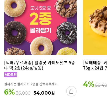
[택배/무료배송] 필링굿 카페도넛츠 5종
[택배배송] 
中 택 2종(24ea/냉동)
73g x 24입 
4
%
원하시는 플레이버 2종을 선택해주세요.
50,4
6
%
34,000
원
36,000