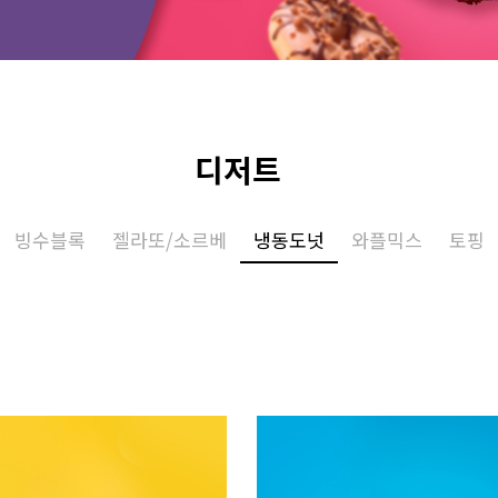
디저트
빙수블록
젤라또/소르베
냉동도넛
와플믹스
토핑