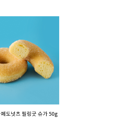
카페도넛츠 필링굿 슈가 50g
)