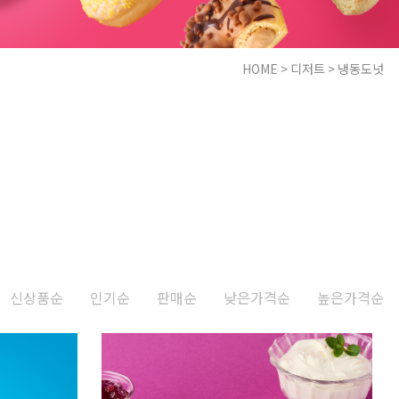
HOME
>
디저트
>
냉동도넛
신상품순
인기순
판매순
낮은가격순
높은가격순