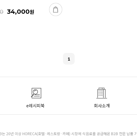
34,000
원
00
1
e레시피북
회사소개
B는 20년 이상 HORECA(호텔·레스토랑·카페) 시장에 식음료를 공급해온 B2B 전문 납품 