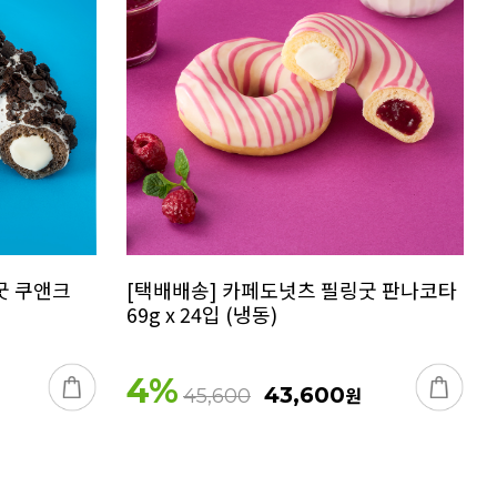
굿 쿠앤크
[택배배송] 카페도넛츠 필링굿 판나코타
69g x 24입 (냉동)
4
%
43,600
원
45,600