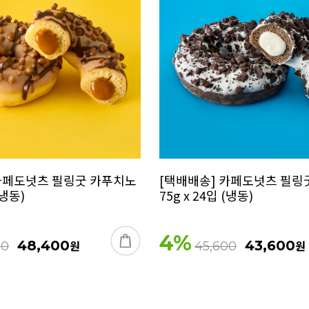
카페도넛츠 필링굿 카푸치노
[택배배송] 카페도넛츠 필링
(냉동)
75g x 24입 (냉동)
4
%
48,400
원
43,600
원
00
45,600