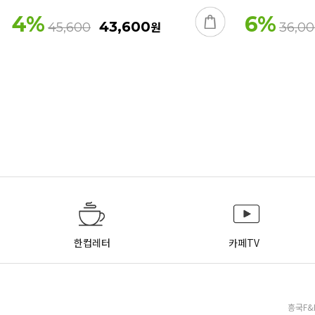
4
%
6
%
43,600
원
45,600
36,0
한컵레터
카페TV
흥국F&