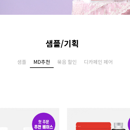
샘플/기획
샘플
MD추천
묶음 할인
디카페인 페어