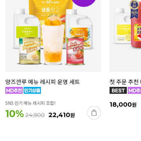
양즈깐루 메뉴 레시피 운영 세트
첫 주문 추천
SNS 인기 메뉴 레시피 조합!
18,000
원
10
%
22,410
원
24,900