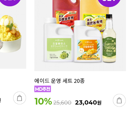
에이드 운영 세트 20종
10
%
원
23,040
원
25,600