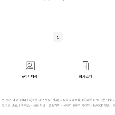
1
e레시피북
회사소개
B는 20년 이상 HORECA(호텔·레스토랑·카페) 시장에 식음료를 공급해온 B2B 전문 납품 
· 젤라또·소르베 베이스 · 음료 시럽 · 캡슐커피 · 국내외 300여 거래처 · HACCP 인증 · 