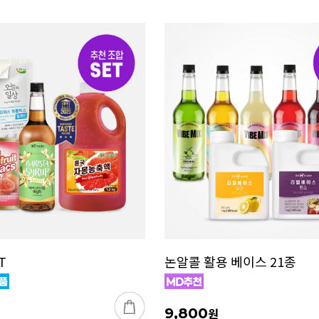
T
논알콜 활용 베이스 21종
9,800
원