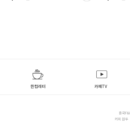
한컵레터
카페TV
흥국F&
커피 원두 