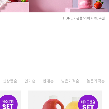
HOME
>
샘플/기획
>
MD추천
신상품순
인기순
판매순
낮은가격순
높은가격순