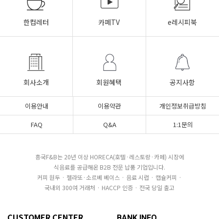
한컵레터
카페TV
e레시피북
회사소개
회원혜택
공지사항
이용안내
이용약관
개인정보취급방침
FAQ
Q&A
1:1문의
흥국F&B는 20년 이상 HORECA(호텔·레스토랑·카페) 시장에
식음료를 공급해온 B2B 전문 납품 기업입니다.
커피 원두 · 젤라또·소르베 베이스 · 음료 시럽 · 캡슐커피 ·
국내외 300여 거래처 · HACCP 인증 · 전국 당일 출고
CUSTOMER CENTER
BANK INFO