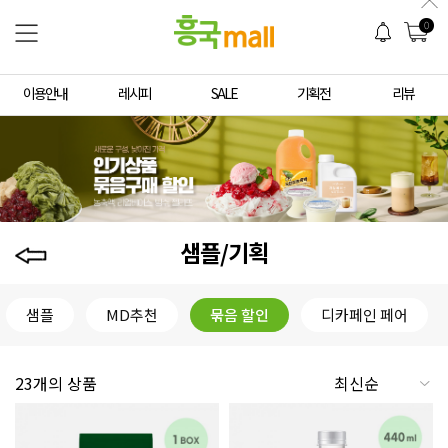
0
이용안내
레시피
SALE
기획전
리뷰
샘플/기획
샘플
MD추천
묶음 할인
디카페인 페어
23개의 상품