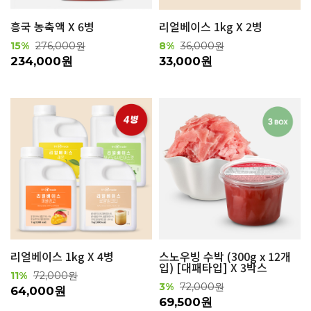
흥국 농축액 X 6병
리얼베이스 1kg X 2병
15%
276,000원
8%
36,000원
234,000원
33,000원
리얼베이스 1kg X 4병
스노우빙 수박 (300g x 12개
입) [대패타입] X 3박스
11%
72,000원
3%
72,000원
64,000원
69,500원