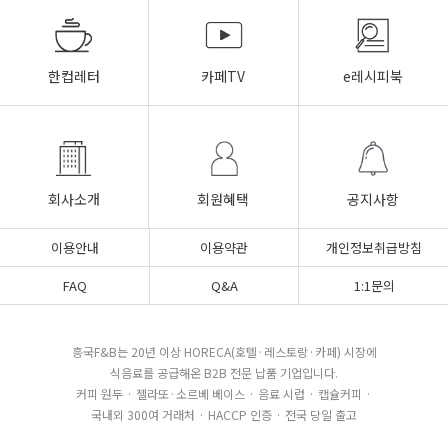
한컵레터
카페TV
e레시피북
회사소개
회원혜택
공지사항
이용안내
이용약관
개인정보취급방침
FAQ
Q&A
1:1문의
흥국F&B는 20년 이상 HORECA(호텔·레스토랑·카페) 시장에
식음료를 공급해온 B2B 전문 납품 기업입니다.
커피 원두 · 젤라또·소르베 베이스 · 음료 시럽 · 캡슐커피 ·
국내외 300여 거래처 · HACCP 인증 · 전국 당일 출고