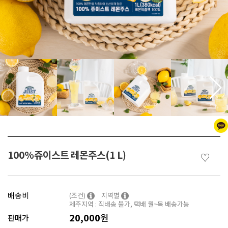
100%쥬이스트 레몬주스(1 L)
♡
배송비
(조건)
지역별
제주지역 : 직배송 불가, 택배 월~목 배송가능
20,000
원
판매가