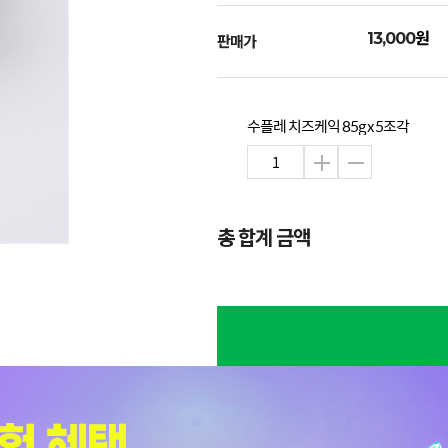
원
13,000
판매가
수플레 치즈케익 85g x 5조각
총 합계 금액