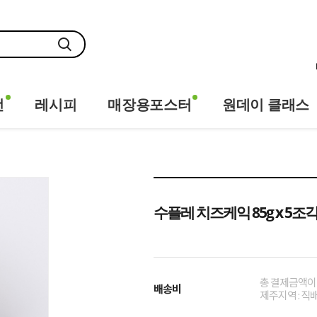
전
레시피
매장용포스터
원데이 클래스
수플레 치즈케익 85g x 5조
총 결제금액이 1
배송비
제주지역 : 직