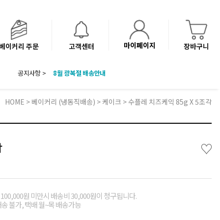
마이페이지
베이커리 주문
고객센터
장바구니
공지사항 >
8월 광복절 배송안내
'NEW 바이브믹스 or 바리스타시럽 1종' 체험단 발표
베이커리(냉동직배송) 센터 이전에 따른 배송 일정 안내
HOME
>
베이커리 (냉동직배송)
>
케이크
> 수플레 치즈케익 85g X 5조각
♡
각
00,000원 미만시 배송비 30,000원이 청구됩니다.
배송 불가, 택배 월~목 배송가능