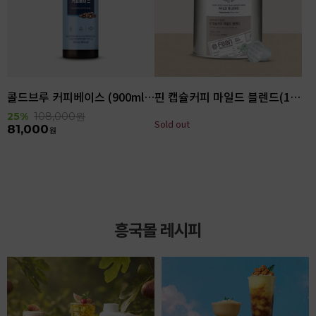
콜드브루 커피베이스 (900ml x 6ea)
핀 캡슐커피 마일드 블렌드(100입)
25%
108,000
원
Sold out
81,000
원
흥국몰 레시피