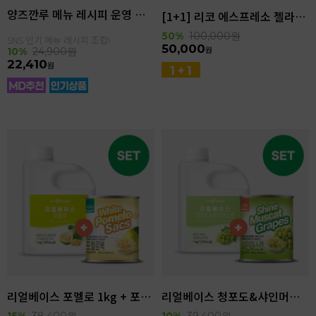
양즈깐루 메뉴 레시피 운영 세트
[1+1] 리코 에스프레소 젤라또 4kg(4.6L)
50%
100,000
원
SNS 인기 메뉴 레시피 조합!
50,000
원
10%
24,900
원
22,410
원
리얼베이스 포멜로 1kg + 포멜로쌕 850g SET
리얼베이스 청포도&샤인머스캣 1kg + 샤인머스캣 850g SET
15%
38,400
원
10%
39,400
원