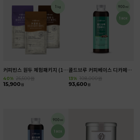
커피빈스 원두 체험패키지 (1kg)
콜드브루 커피베이스 디카페인 (900ml x 6ea)
40%
26,500
원
13%
108,000
원
15,900
93,600
원
원