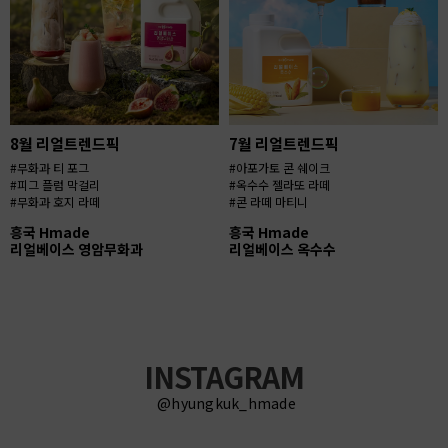
8월 리얼트렌드픽
7월 리얼트렌드픽
#무화과 티 포그
#아포가토 콘 쉐이크
#피그 플럼 막걸리
#옥수수 젤라또 라떼
#무화과 호지 라떼
#콘 라떼 마티니
흥국 Hmade
흥국 Hmade
리얼베이스 영암무화과
리얼베이스 옥수수
INSTAGRAM
@hyungkuk_hmade