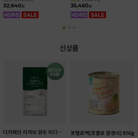
32,640
35,460
원
원
신상품
디카페인 리저브 원두 미디엄다크 로스팅 1kg
포멜로쌕(포멜로 알갱이) 850g