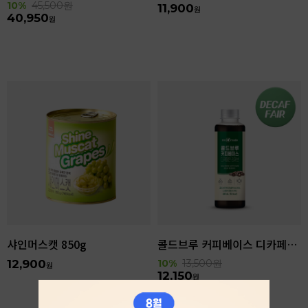
10%
45,500
원
11,900
원
40,950
원
샤인머스캣 850g
콜드브루 커피베이스 디카페인 리저브 440ml
12,900
10%
13,500
원
원
12,150
원