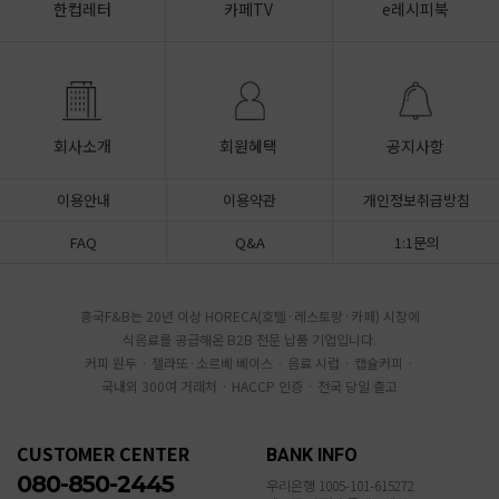
한컵레터
카페TV
e레시피북
회사소개
회원혜택
공지사항
이용안내
이용약관
개인정보취급방침
FAQ
Q&A
1:1문의
흥국F&B는 20년 이상 HORECA(호텔·레스토랑·카페) 시장에
식음료를 공급해온 B2B 전문 납품 기업입니다.
커피 원두 · 젤라또·소르베 베이스 · 음료 시럽 · 캡슐커피 ·
국내외 300여 거래처 · HACCP 인증 · 전국 당일 출고
CUSTOMER CENTER
BANK INFO
080-850-2445
우리은행 1005-101-615272