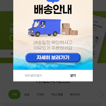
다시 보지 않기
닫기
카테고리 베스트
커피
음료
디저트
머신/용품
베이커리