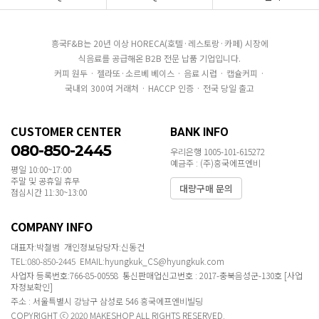
흥국F&B는 20년 이상 HORECA(호텔·레스토랑·카페) 시장에
식음료를 공급해온 B2B 전문 납품 기업입니다.
커피 원두 · 젤라또·소르베 베이스 · 음료 시럽 · 캡슐커피 ·
국내외 300여 거래처 · HACCP 인증 · 전국 당일 출고
CUSTOMER CENTER
BANK INFO
080-850-2445
우리은행 1005-101-615272
예금주 : (주)흥국에프엔비
평일 10:00~17:00
주말 및 공휴일 휴무
대량구매 문의
점심시간 11:30~13:00
COMPANY INFO
대표자:박철범 개인정보담당자:신동건
TEL:080-850-2445 EMAIL:hyungkuk_CS@hyungkuk.com
사업자 등록번호:766-85-00558 통신판매업신고번호 : 2017-충북음성군-130호
[사업
자정보확인]
주소 : 서울특별시 강남구 삼성로 546 흥국에프엔비빌딩
COPYRIGHT ⓒ 2020 MAKESHOP ALL RIGHTS RESERVED.