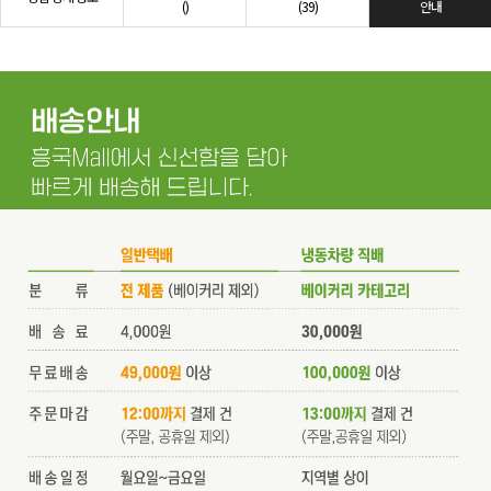
()
(39)
안내