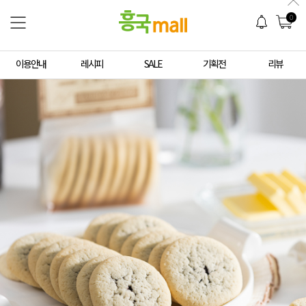
0
이용안내
레시피
SALE
기획전
리뷰