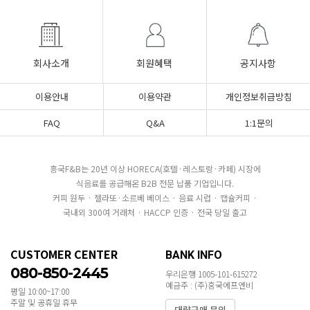
회사소개
회원혜택
공지사항
이용안내
이용약관
개인정보취급방침
FAQ
Q&A
1:1문의
흥국F&B는 20년 이상 HORECA(호텔·레스토랑·카페) 시장에
식음료를 공급해온 B2B 전문 납품 기업입니다.
커피 원두 · 젤라또·소르베 베이스 · 음료 시럽 · 캡슐커피 ·
국내외 300여 거래처 · HACCP 인증 · 전국 당일 출고
CUSTOMER CENTER
BANK INFO
080-850-2445
우리은행 1005-101-615272
예금주 : (주)흥국에프엔비
평일 10:00~17:00
주말 및 공휴일 휴무
대량구매 문의