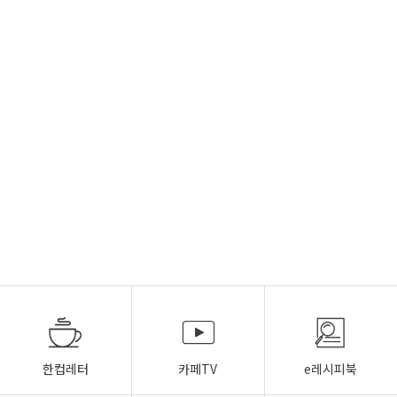
한컵레터
카페TV
e레시피북