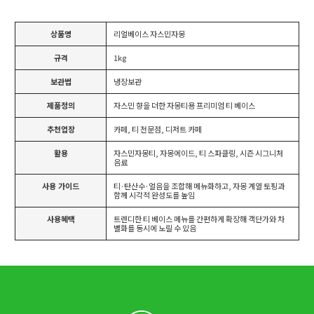
상품명
리얼베이스 자스민자몽
규격
1kg
보관법
냉장보관
제품정의
자스민 향을 더한 자몽티용 프리미엄 티 베이스
추천업장
카페, 티 전문점, 디저트 카페
활용
자스민자몽티, 자몽에이드, 티 스파클링, 시즌 시그니처
음료
사용 가이드
티·탄산수·얼음을 조합해 메뉴화하고, 자몽 계열 토핑과
함께 시각적 완성도를 높임
사용혜택
트렌디한 티 베이스 메뉴를 간편하게 확장해 객단가와 차
별화를 동시에 노릴 수 있음