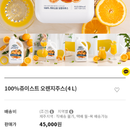
100%쥬이스트 오렌지주스(4 L)
♡
배송비
(조건)
지역별
제주지역 : 직배송 불가, 택배 월~목 배송가능
45,000
원
판매가