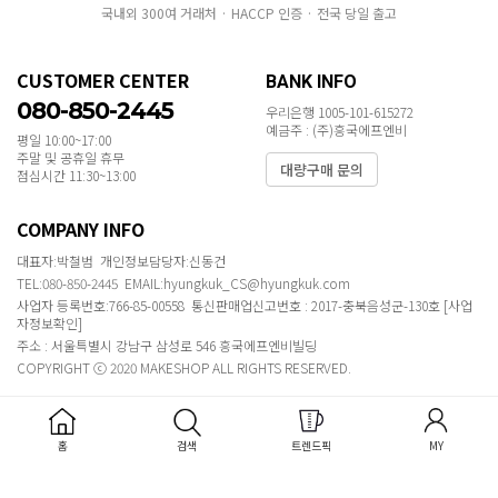
국내외 300여 거래처 · HACCP 인증 · 전국 당일 출고
CUSTOMER CENTER
BANK INFO
080-850-2445
우리은행 1005-101-615272
예금주 : (주)흥국에프엔비
평일 10:00~17:00
주말 및 공휴일 휴무
대량구매 문의
점심시간 11:30~13:00
COMPANY INFO
대표자:박철범 개인정보담당자:신동건
TEL:080-850-2445 EMAIL:hyungkuk_CS@hyungkuk.com
사업자 등록번호:766-85-00558 통신판매업신고번호 : 2017-충북음성군-130호
[사업
자정보확인]
주소 : 서울특별시 강남구 삼성로 546 흥국에프엔비빌딩
COPYRIGHT ⓒ 2020 MAKESHOP ALL RIGHTS RESERVED.
홈
검색
트렌드픽
MY