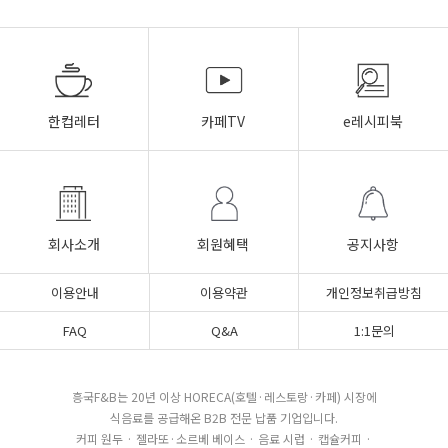
한컵레터
카페TV
e레시피북
회사소개
회원혜택
공지사항
이용안내
이용약관
개인정보취급방침
FAQ
Q&A
1:1문의
흥국F&B는 20년 이상 HORECA(호텔·레스토랑·카페) 시장에
식음료를 공급해온 B2B 전문 납품 기업입니다.
커피 원두 · 젤라또·소르베 베이스 · 음료 시럽 · 캡슐커피 ·