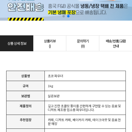
상품리뷰
문의하기
배송/반품/교환
상품 상세 정보
()
(0)
안내
상품명
초코 파우더
규격
1kg
보관법
실온보관
제품정의
깊고 진한 초콜릿 풍미를 간편하게 구현할 수 있는 음료 및
디저트 제조용 업소용 파우더입니다.
추천업장
카페, 디저트 카페, 베이커리 카페, 테이크아웃 및 음료 전
문 매장