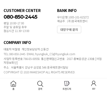
CUSTOMER CENTER
BANK INFO
080-850-2445
우리은행 1005-101-615272
예금주 : (주)흥국에프엔비
평일 10:00~17:00
주말 및 공휴일 휴무
대량구매 문의
점심시간 11:30~13:00
COMPANY INFO
대표자:박철범 개인정보담당자:신동건
TEL:080-850-2445 EMAIL:hyungkuk_CS@hyungkuk.com
사업자 등록번호:766-85-00558 통신판매업신고번호 : 2017-충북음성군-130호
[사업
자정보확인]
주소 : 서울특별시 강남구 삼성로 546 흥국에프엔비빌딩
COPYRIGHT ⓒ 2020 MAKESHOP ALL RIGHTS RESERVED.
홈
검색
트렌드픽
MY