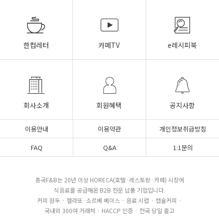
한컵레터
카페TV
e레시피북
회사소개
회원혜택
공지사항
이용안내
이용약관
개인정보취급방침
FAQ
Q&A
1:1문의
흥국F&B는 20년 이상 HORECA(호텔·레스토랑·카페) 시장에
식음료를 공급해온 B2B 전문 납품 기업입니다.
커피 원두 · 젤라또·소르베 베이스 · 음료 시럽 · 캡슐커피 ·
국내외 300여 거래처 · HACCP 인증 · 전국 당일 출고