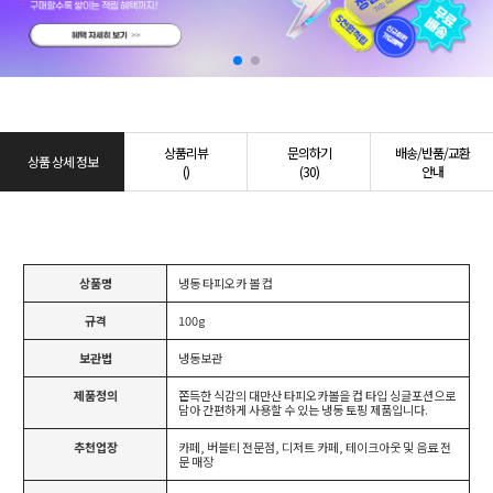
상품리뷰
문의하기
배송/반품/교환
상품 상세 정보
()
(30)
안내
상품명
냉동 타피오카 볼 컵
규격
100g
보관법
냉동보관
제품정의
쫀득한 식감의 대만산 타피오카볼을 컵 타입 싱글포션으로
담아 간편하게 사용할 수 있는 냉동 토핑 제품입니다.
추천업장
카페, 버블티 전문점, 디저트 카페, 테이크아웃 및 음료 전
문 매장