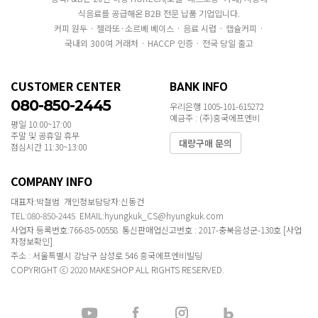
식음료를 공급해온 B2B 전문 납품 기업입니다.
커피 원두 · 젤라또·소르베 베이스 · 음료 시럽 · 캡슐커피 ·
국내외 300여 거래처 · HACCP 인증 · 전국 당일 출고
CUSTOMER CENTER
BANK INFO
080-850-2445
우리은행 1005-101-615272
예금주 : (주)흥국에프엔비
평일 10:00~17:00
주말 및 공휴일 휴무
대량구매 문의
점심시간 11:30~13:00
COMPANY INFO
대표자:박철범 개인정보담당자:신동건
TEL:080-850-2445 EMAIL:hyungkuk_CS@hyungkuk.com
사업자 등록번호:766-85-00558 통신판매업신고번호 : 2017-충북음성군-130호
[사업
자정보확인]
주소 : 서울특별시 강남구 삼성로 546 흥국에프엔비빌딩
COPYRIGHT ⓒ 2020 MAKESHOP ALL RIGHTS RESERVED.