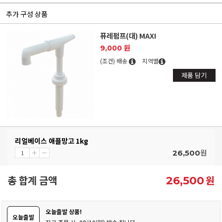
추가 구성 상품
퓨레펌프(대) MAXI
9,000 원
(조건) 배송
지역별
제품 담기
리얼베이스 애플망고 1kg
원
26,500
총 합계 금액
원
26,500
오늘출발 상품!
오늘출발