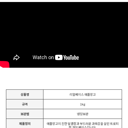
상품명
리얼베이스 애플망고
규격
1kg
보관법
냉장보관
제품정의
애플망고의 진한 달콤함과 부드러운 과육감을 살린 트로피
컬 과일 베이스입니다.