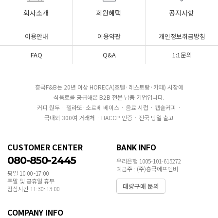
회사소개
회원혜택
공지사항
이용안내
이용약관
개인정보취급방침
FAQ
Q&A
1:1문의
흥국F&B는 20년 이상 HORECA(호텔·레스토랑·카페) 시장에
식음료를 공급해온 B2B 전문 납품 기업입니다.
커피 원두 · 젤라또·소르베 베이스 · 음료 시럽 · 캡슐커피 ·
국내외 300여 거래처 · HACCP 인증 · 전국 당일 출고
CUSTOMER CENTER
BANK INFO
080-850-2445
우리은행 1005-101-615272
예금주 : (주)흥국에프엔비
평일 10:00~17:00
주말 및 공휴일 휴무
대량구매 문의
점심시간 11:30~13:00
COMPANY INFO