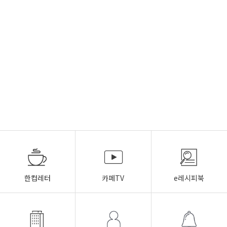
한컵레터
카페TV
e레시피북