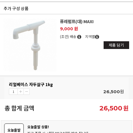
추가 구성 상품
퓨레펌프(대) MAXI
9,000 원
(조건) 배송
지역별
제품 담기
리얼베이스 자두살구 1kg
원
26,500
총 합계 금액
원
26,500
오늘출발 상품!
오늘출발