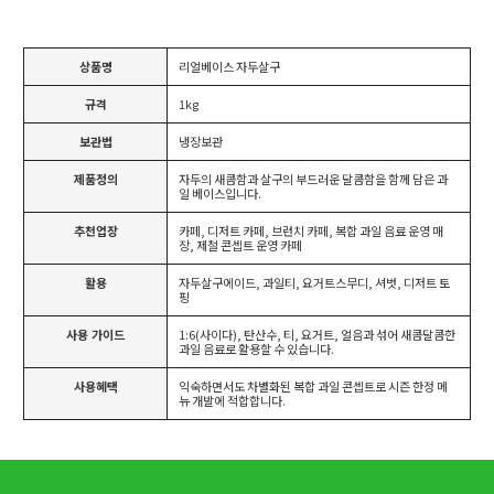
상품명
리얼베이스 자두살구
규격
1kg
보관법
냉장보관
제품정의
자두의 새콤함과 살구의 부드러운 달콤함을 함께 담은 과
일 베이스입니다.
추천업장
카페, 디저트 카페, 브런치 카페, 복합 과일 음료 운영 매
장, 제철 콘셉트 운영 카페
활용
자두살구에이드, 과일티, 요거트스무디, 셔벗, 디저트 토
핑
사용 가이드
1:6(사이다), 탄산수, 티, 요거트, 얼음과 섞어 새콤달콤한
과일 음료로 활용할 수 있습니다.
사용혜택
익숙하면서도 차별화된 복합 과일 콘셉트로 시즌 한정 메
뉴 개발에 적합합니다.