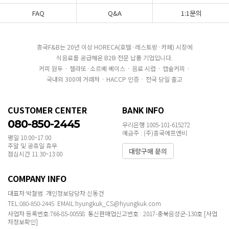
FAQ
Q&A
1:1문의
흥국F&B는 20년 이상 HORECA(호텔·레스토랑·카페) 시장에
식음료를 공급해온 B2B 전문 납품 기업입니다.
커피 원두 · 젤라또·소르베 베이스 · 음료 시럽 · 캡슐커피 ·
국내외 300여 거래처 · HACCP 인증 · 전국 당일 출고
CUSTOMER CENTER
BANK INFO
080-850-2445
우리은행 1005-101-615272
예금주 : (주)흥국에프엔비
평일 10:00~17:00
주말 및 공휴일 휴무
대량구매 문의
점심시간 11:30~13:00
COMPANY INFO
대표자:박철범 개인정보담당자:신동건
TEL:080-850-2445 EMAIL:hyungkuk_CS@hyungkuk.com
사업자 등록번호:766-85-00558 통신판매업신고번호 : 2017-충북음성군-130호
[사업
자정보확인]