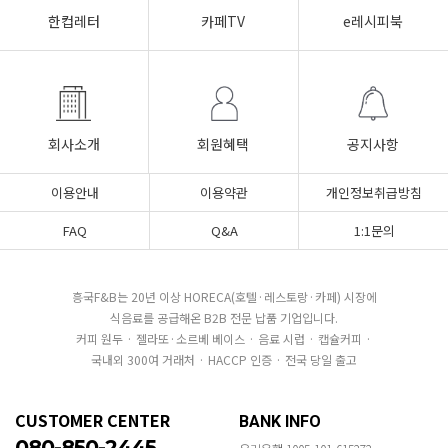
한컵레터
카페TV
e레시피북
회사소개
회원혜택
공지사항
이용안내
이용약관
개인정보취급방침
FAQ
Q&A
1:1문의
흥국F&B는 20년 이상 HORECA(호텔·레스토랑·카페) 시장에
식음료를 공급해온 B2B 전문 납품 기업입니다.
커피 원두 · 젤라또·소르베 베이스 · 음료 시럽 · 캡슐커피 ·
국내외 300여 거래처 · HACCP 인증 · 전국 당일 출고
CUSTOMER CENTER
BANK INFO
080-850-2445