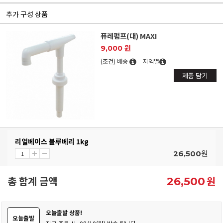
추가 구성 상품
퓨레펌프(대) MAXI
9,000 원
(조건) 배송
지역별
제품 담기
리얼베이스 블루베리 1kg
원
26,500
총 합계 금액
원
26,500
오늘출발 상품!
오늘출발