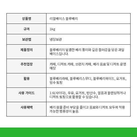
상품명
리얼베이스 블루베리
규격
1kg
보관법
냉장보관
제품정의
블루베리의 달콤한 베리 풍미와 깊은 컬러감을 담은 과일
베이스입니다.
추천업장
카페, 디저트 카페, 브런치 카페, 베리 음료 및 디저트 운영
매장
활용
블루베리라떼, 블루베리스무디, 블루베리에이드, 요거트,
빙수 토핑
사용 가이드
1:6(사이다), 우유, 요거트, 탄산수, 얼음과 블렌딩하거나
디저트 토핑으로 활용할 수 있습니다.
사용혜택
베리 원물 준비 부담을 줄이고 음료와 디저트 모두에 적용
가능한 범용성이 높음.