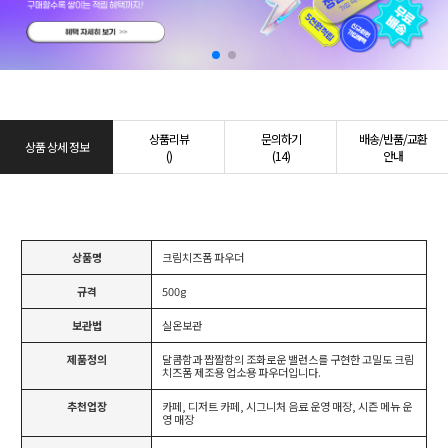
상품리뷰
문의하기
배송/반품/교환
상품 상세 정보
()
(14)
안내
상품명
크림치즈폼 파우더
규격
500g
보관법
실온보관
제품정의
달콤함과 짭짤함의 조화로운 밸런스를 구현한 고밀도 크림
치즈폼 제조용 업소용 파우더입니다.
추천업장
카페, 디저트 카페, 시그니처 음료 운영 매장, 시즌 메뉴 운
영 매장