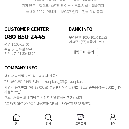
커피 원두 · 젤라또·소르베 베이스 · 음료 시럽 · 캡슐커피 ·
국내외 300여 거래처 · HACCP 인증 · 전국 당일 출고
CUSTOMER CENTER
BANK INFO
080-850-2445
우리은행 1005-101-615272
예금주 : (주)흥국에프엔비
평일 10:00~17:00
주말 및 공휴일 휴무
대량구매 문의
점심시간 11:30~13:00
COMPANY INFO
대표자:박철범 개인정보담당자:신동건
TEL:080-850-2445 EMAIL:hyungkuk_CS@hyungkuk.com
사업자 등록번호:766-85-00558 통신판매업신고번호 : 2017-충북음성군-130호
[사업
자정보확인]
주소 : 서울특별시 강남구 삼성로 546 흥국에프엔비빌딩
COPYRIGHT ⓒ 2020 MAKESHOP ALL RIGHTS RESERVED.
홈
검색
트렌드픽
MY