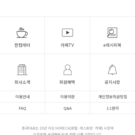
한컵레터
카페TV
e레시피북
회사소개
회원혜택
공지사항
이용안내
이용약관
개인정보취급방침
FAQ
Q&A
1:1문의
흥국F&B는 20년 이상 HORECA(호텔·레스토랑·카페) 시장에
식음료를 공급해온 B2B 전문 납품 기업입니다.