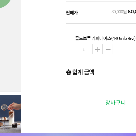
80,000
원
60,
판매가
콜드브루 커피베이스(440ml x 8ea)
총 합계 금액
장바구니