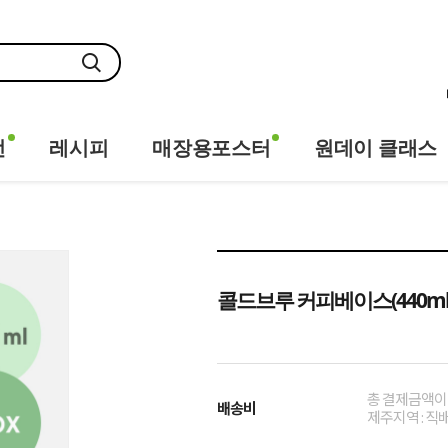
전
레시피
매장용포스터
원데이 클래스
콜드브루 커피베이스(440ml x
총 결제금액이 
배송비
제주지역 : 직