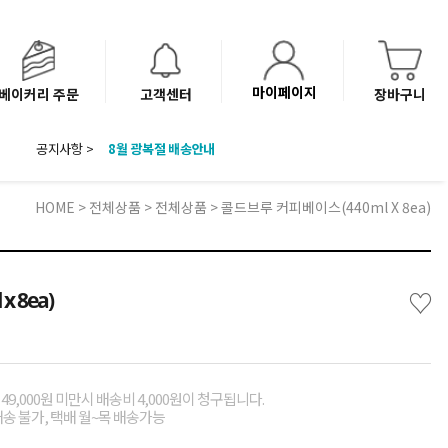
마이페이지
베이커리 주문
고객센터
장바구니
공지사항 >
8월 광복절 배송안내
'NEW 바이브믹스 or 바리스타시럽 1종' 체험단 발표
베이커리(냉동직배송) 센터 이전에 따른 배송 일정 안내
HOME
>
전체상품
>
전체상품
> 콜드브루 커피베이스(440ml X 8ea)
♡
 8ea)
49,000원 미만시 배송비 4,000원이 청구됩니다.
배송 불가, 택배 월~목 배송가능