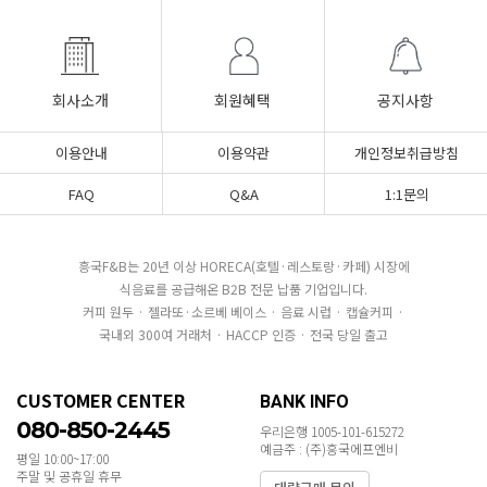
회사소개
회원혜택
공지사항
이용안내
이용약관
개인정보취급방침
FAQ
Q&A
1:1문의
흥국F&B는 20년 이상 HORECA(호텔·레스토랑·카페) 시장에
식음료를 공급해온 B2B 전문 납품 기업입니다.
커피 원두 · 젤라또·소르베 베이스 · 음료 시럽 · 캡슐커피 ·
국내외 300여 거래처 · HACCP 인증 · 전국 당일 출고
CUSTOMER CENTER
BANK INFO
080-850-2445
우리은행 1005-101-615272
예금주 : (주)흥국에프엔비
평일 10:00~17:00
주말 및 공휴일 휴무