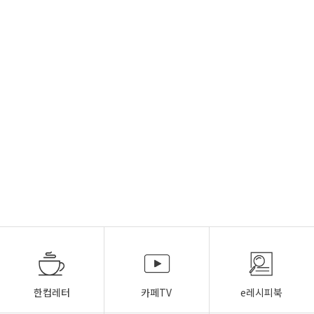
한컵레터
카페TV
e레시피북