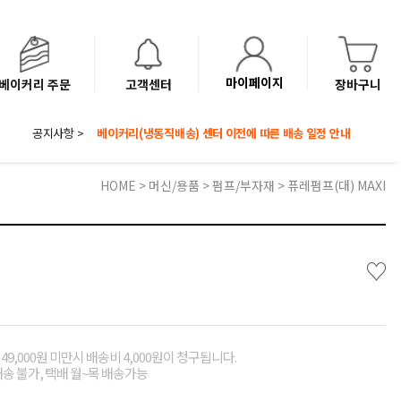
마이페이지
베이커리 주문
고객센터
장바구니
공지사항 >
8월 광복절 배송안내
'NEW 바이브믹스 or 바리스타시럽 1종' 체험단 발표
베이커리(냉동직배송) 센터 이전에 따른 배송 일정 안내
HOME
>
머신/용품
>
펌프/부자재
> 퓨레펌프(대) MAXI
♡
49,000원 미만시 배송비 4,000원이 청구됩니다.
배송 불가, 택배 월~목 배송가능