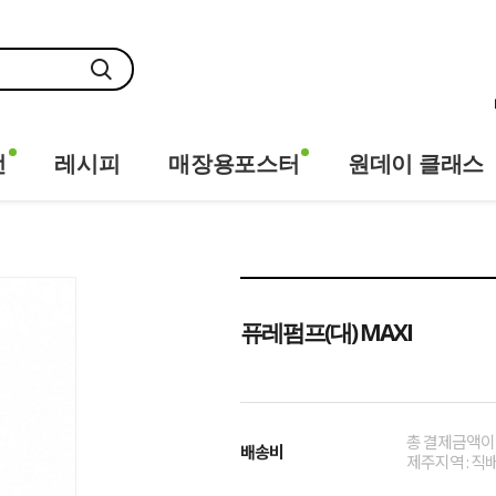
전
레시피
매장용포스터
원데이 클래스
퓨레펌프(대) MAXI
총 결제금액이 
배송비
제주지역 : 직