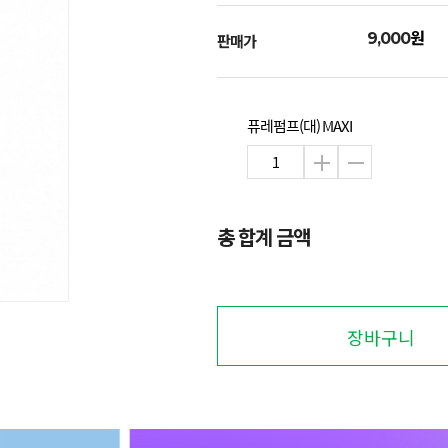
원
9,000
판매가
퓨레펌프(대) MAXI
총 합계 금액
장바구니