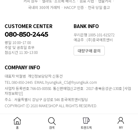
커피 원두 · 젤라또·소르베 베이스 · 음료 시럽 · 캡슐커피 ·
국내외 300여 거래처 · HACCP 인증 · 전국 당일 출고
CUSTOMER CENTER
BANK INFO
080-850-2445
우리은행 1005-101-615272
예금주 : (주)흥국에프엔비
평일 10:00~17:00
주말 및 공휴일 휴무
대량구매 문의
점심시간 11:30~13:00
COMPANY INFO
대표자:박철범 개인정보담당자:신동건
TEL:080-850-2445 EMAIL:hyungkuk_CS@hyungkuk.com
사업자 등록번호:766-85-00558 통신판매업신고번호 : 2017-충북음성군-130호
[사업
자정보확인]
주소 : 서울특별시 강남구 삼성로 546 흥국에프엔비빌딩
COPYRIGHT ⓒ 2020 MAKESHOP ALL RIGHTS RESERVED.
홈
검색
트렌드픽
MY