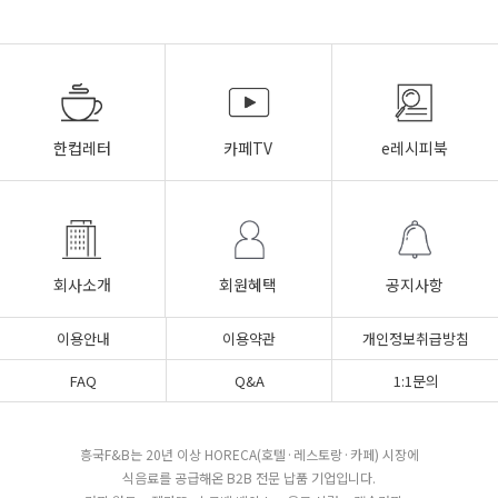
한컵레터
카페TV
e레시피북
회사소개
회원혜택
공지사항
이용안내
이용약관
개인정보취급방침
FAQ
Q&A
1:1문의
흥국F&B는 20년 이상 HORECA(호텔·레스토랑·카페) 시장에
식음료를 공급해온 B2B 전문 납품 기업입니다.