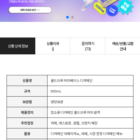
상품리뷰
문의하기
배송/반품/교환
상품 상세 정보
()
(73)
안내
상품명
콜드브루 커피베이스 디카페인
규격
900mL
보관법
냉장보관
제품정의
업소용 디카페인 콜드브루 커피 원액
추천업장
카페, 레스토랑, 호텔, 브런치 매장
활용
디카페인 아메리카노, 라떼, 시즌 한정 디카페인 메뉴