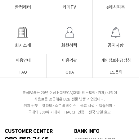
한컵레터
카페TV
e레시피북
회사소개
회원혜택
공지사항
이용안내
이용약관
개인정보취급방침
FAQ
Q&A
1:1문의
흥국F&B는 20년 이상 HORECA(호텔·레스토랑·카페) 시장에
식음료를 공급해온 B2B 전문 납품 기업입니다.
커피 원두 · 젤라또·소르베 베이스 · 음료 시럽 · 캡슐커피 ·
국내외 300여 거래처 · HACCP 인증 · 전국 당일 출고
CUSTOMER CENTER
BANK INFO