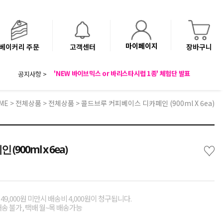
마이페이지
베이커리 주문
고객센터
장바구니
공지사항 >
8월 광복절 배송안내
'NEW 바이브믹스 or 바리스타시럽 1종' 체험단 발표
베이커리(냉동직배송) 센터 이전에 따른 배송 일정 안내
ME
>
전체상품
>
전체상품
> 콜드브루 커피베이스 디카페인 (900ml X 6ea)
♡
00ml x 6ea)
49,000원 미만시 배송비 4,000원이 청구됩니다.
배송 불가, 택배 월~목 배송가능