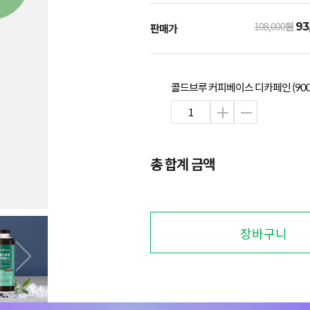
108,000
원
93
판매가
콜드브루 커피베이스 디카페인 (900ml
총 합계 금액
장바구니