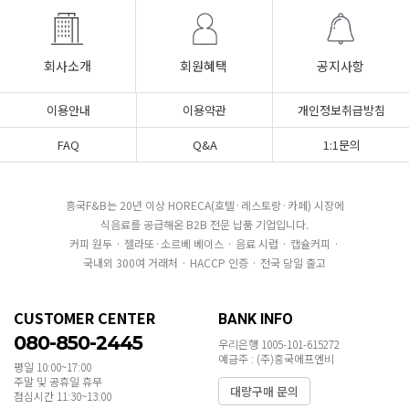
회사소개
회원혜택
공지사항
이용안내
이용약관
개인정보취급방침
FAQ
Q&A
1:1문의
흥국F&B는 20년 이상 HORECA(호텔·레스토랑·카페) 시장에
식음료를 공급해온 B2B 전문 납품 기업입니다.
커피 원두 · 젤라또·소르베 베이스 · 음료 시럽 · 캡슐커피 ·
국내외 300여 거래처 · HACCP 인증 · 전국 당일 출고
CUSTOMER CENTER
BANK INFO
080-850-2445
우리은행 1005-101-615272
예금주 : (주)흥국에프엔비
평일 10:00~17:00
주말 및 공휴일 휴무
대량구매 문의
점심시간 11:30~13:00