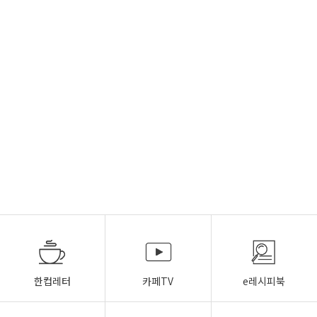
한컵레터
카페TV
e레시피북