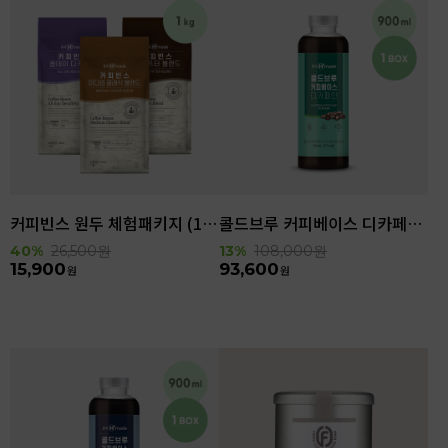
커피빈스 원두 체험패키지 (1kg)
콜드브루 커피베이스 디카페인 (900ml x 6ea)
40%
26,500
원
13%
108,000
원
15,900
93,600
원
원