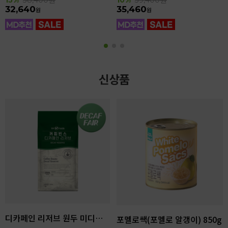
32,640
35,460
원
원
신상품
디카페인 리저브 원두 미디엄다크 로스팅 1kg
포멜로쌕(포멜로 알갱이) 850g