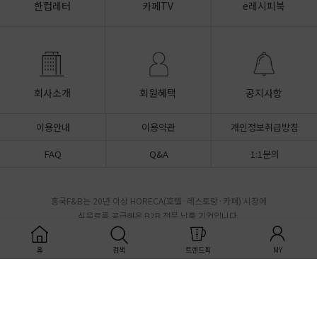
한컵레터
카페TV
e레시피북
회사소개
회원혜택
공지사항
이용안내
이용약관
개인정보취급방침
FAQ
Q&A
1:1문의
흥국F&B는 20년 이상 HORECA(호텔·레스토랑·카페) 시장에
식음료를 공급해온 B2B 전문 납품 기업입니다.
커피 원두 · 젤라또·소르베 베이스 · 음료 시럽 · 캡슐커피 ·
국내외 300여 거래처 · HACCP 인증 · 전국 당일 출고
홈
검색
트렌드픽
MY
CUSTOMER CENTER
BANK INFO
080-850-2445
우리은행 1005-101-615272