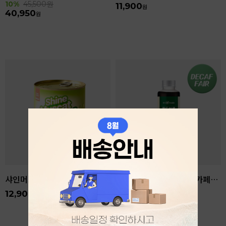
10%
45,500
원
11,900
원
40,950
원
샤인머스캣 850g
콜드브루 커피베이스 디카페인 리저브 440ml
12,900
10%
13,500
원
원
12,150
원