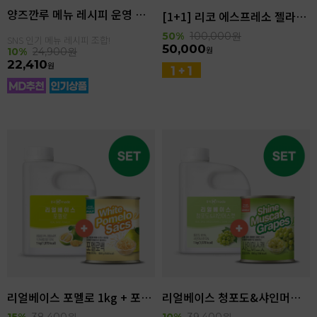
양즈깐루 메뉴 레시피 운영 세트
[1+1] 리코 에스프레소 젤라또 4kg(4.6L)
50%
100,000
원
SNS 인기 메뉴 레시피 조합!
50,000
원
10%
24,900
원
22,410
원
리얼베이스 포멜로 1kg + 포멜로쌕 850g SET
리얼베이스 청포도&샤인머스캣 1kg + 샤인머스캣 850g SET
15%
38,400
원
10%
39,400
원