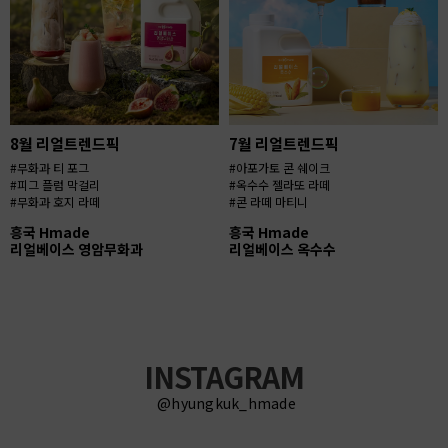
8월 리얼트렌드픽
7월 리얼트렌드픽
#무화과 티 포그
#아포가토 콘 쉐이크
#피그 플럼 막걸리
#옥수수 젤라또 라떼
#무화과 호지 라떼
#콘 라떼 마티니
흥국 Hmade
흥국 Hmade
리얼베이스 영암무화과
리얼베이스 옥수수
INSTAGRAM
@hyungkuk_hmade