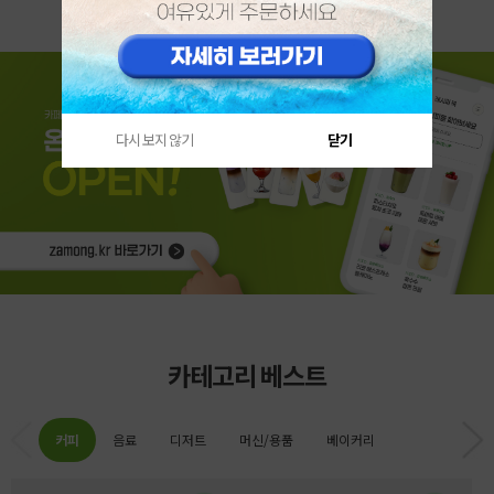
다시 보지 않기
닫기
카테고리 베스트
커피
음료
디저트
머신/용품
베이커리