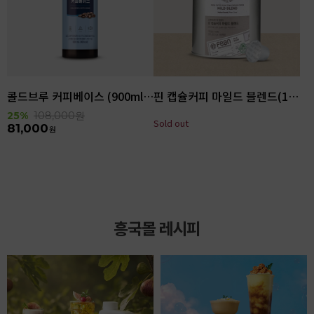
콜드브루 커피베이스 (900ml x 6ea)
핀 캡슐커피 마일드 블렌드(100입)
25%
108,000
원
Sold out
81,000
원
흥국몰 레시피