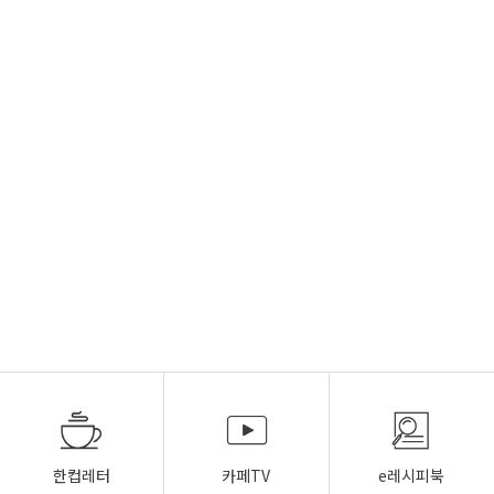
한컵레터
카페TV
e레시피북