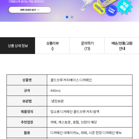
상품리뷰
문의하기
배송/반품/교환
상품 상세 정보
()
(73)
안내
상품명
콜드브루 커피베이스 디카페인
규격
440mL
보관법
.냉장보관
제품정의
업소용 디카페인 콜드브루 커피 원액
추천업장
카페, 레스토랑, 호텔, 브런치 매장
활용
디카페인 아메리카노, 라떼, 시즌 한정 디카페인 메뉴