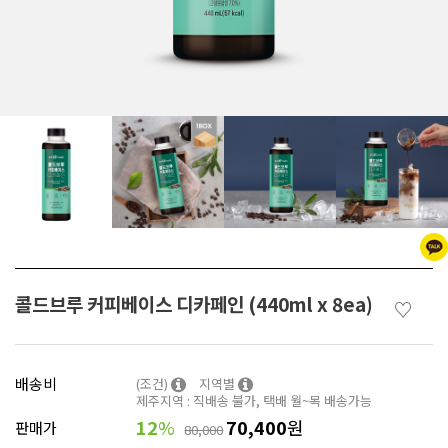
콜드브루 커피베이스 디카페인 (440ml x 8ea)
♡
배송비
(조건)
지역별
제주지역 : 직배송 불가, 택배 월~목 배송가능
12
%
70,400
원
판매가
80,000