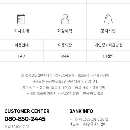
회사소개
회원혜택
공지사항
이용안내
이용약관
개인정보취급방침
FAQ
Q&A
1:1문의
흥국F&B는 20년 이상 HORECA(호텔·레스토랑·카페) 시장에
식음료를 공급해온 B2B 전문 납품 기업입니다.
커피 원두 · 젤라또·소르베 베이스 · 음료 시럽 · 캡슐커피 ·
국내외 300여 거래처 · HACCP 인증 · 전국 당일 출고
CUSTOMER CENTER
BANK INFO
080-850-2445
우리은행 1005-101-615272
예금주 : (주)흥국에프엔비
평일 10:00~17:00