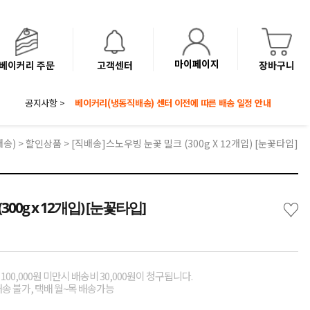
마이페이지
베이커리 주문
고객센터
장바구니
공지사항 >
8월 광복절 배송안내
'NEW 바이브믹스 or 바리스타시럽 1종' 체험단 발표
베이커리(냉동직배송) 센터 이전에 따른 배송 일정 안내
배송)
>
할인상품
> [직배송]스노우빙 눈꽃 밀크 (300g X 12개입) [눈꽃타입]
♡
00g x 12개입) [눈꽃타입]
00,000원 미만시 배송비 30,000원이 청구됩니다.
배송 불가, 택배 월~목 배송가능