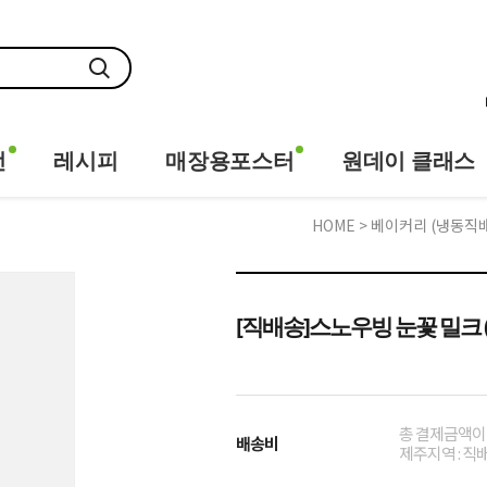
전
레시피
매장용포스터
원데이 클래스
HOME
>
베이커리 (냉동직
[직배송]스노우빙 눈꽃 밀크 (3
총 결제금액이 1
배송비
제주지역 : 직