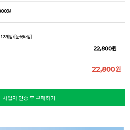
원
800
 12개입) [눈꽃타입]
원
22,800
원
22,800
사업자 인증 후 구매하기