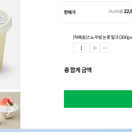
24,000
원
22,
판매가
[직배송]스노우빙 눈꽃 밀크 (300g x
총 합계 금액