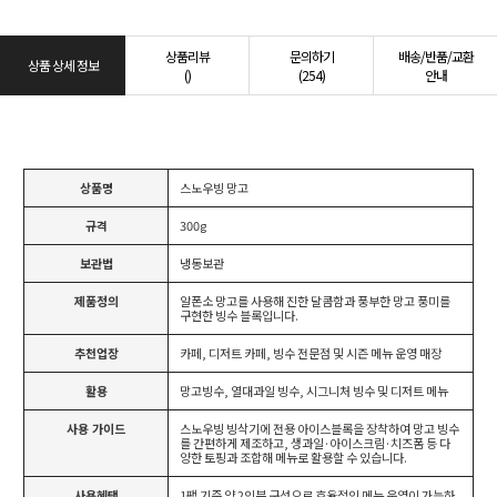
상품리뷰
문의하기
배송/반품/교환
상품 상세 정보
()
(254)
안내
상품명
스노우빙 망고
규격
300g
보관법
냉동보관
제품정의
알폰소 망고를 사용해 진한 달콤함과 풍부한 망고 풍미를
구현한 빙수 블록입니다.
추천업장
카페, 디저트 카페, 빙수 전문점 및 시즌 메뉴 운영 매장
활용
망고빙수, 열대과일 빙수, 시그니처 빙수 및 디저트 메뉴
사용 가이드
스노우빙 빙삭기에 전용 아이스블록을 장착하여 망고 빙수
를 간편하게 제조하고, 생과일·아이스크림·치즈폼 등 다
양한 토핑과 조합해 메뉴로 활용할 수 있습니다.
사용혜택
1팩 기준 약 2인분 구성으로 효율적인 메뉴 운영이 가능하