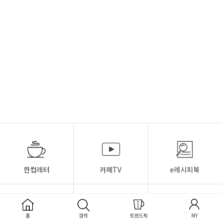
한컵레터
카페TV
e레시피북
홈
검색
트렌드픽
MY