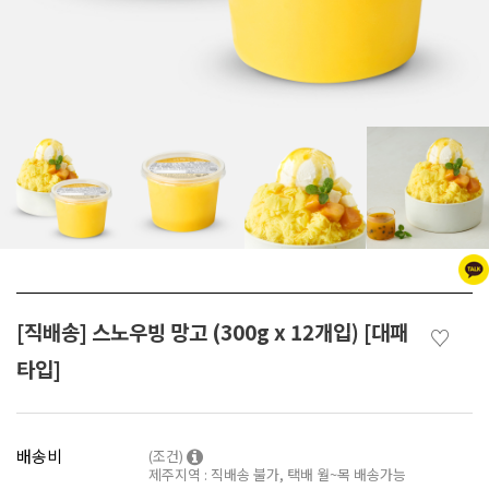
[직배송] 스노우빙 망고 (300g x 12개입) [대패
♡
타입]
배송비
(조건)
제주지역 : 직배송 불가, 택배 월~목 배송가능