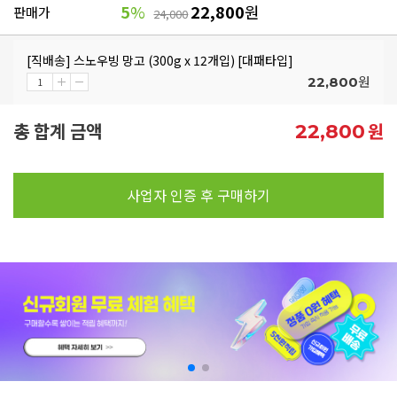
5
%
22,800
원
판매가
24,000
[직배송] 스노우빙 망고 (300g x 12개입) [대패타입]
원
22,800
총 합계 금액
원
22,800
사업자 인증 후 구매하기