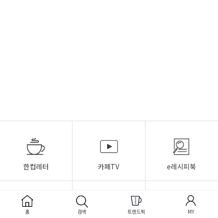
한컵레터
카페TV
e레시피북
홈
검색
트렌드픽
MY