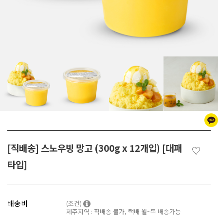
[직배송] 스노우빙 망고 (300g x 12개입) [대패
♡
타입]
배송비
(조건)
제주지역 : 직배송 불가, 택배 월~목 배송가능