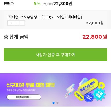
5
%
22,800
원
판매가
24,000
[직배송] 스노우빙 망고 (300g x 12개입) [대패타입]
원
22,800
총 합계 금액
원
22,800
사업자 인증 후 구매하기