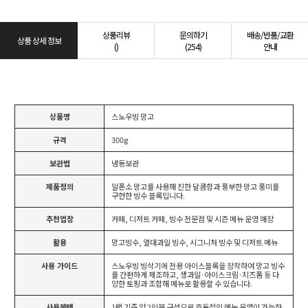
상품리뷰
문의하기
배송/반품/교환
상품 상세 정보
()
(254)
안내
상품명
스노우빙 망고
규격
300g
보관법
냉동보관
제품정의
알폰소 망고를 사용해 진한 달콤함과 풍부한 망고 풍미를
구현한 빙수 블록입니다.
추천업장
카페, 디저트 카페, 빙수 전문점 및 시즌 메뉴 운영 매장
활용
망고빙수, 열대과일 빙수, 시그니처 빙수 및 디저트 메뉴
사용 가이드
스노우빙 빙삭기에 전용 아이스블록을 장착하여 망고 빙수
를 간편하게 제조하고, 생과일·아이스크림·치즈폼 등 다
양한 토핑과 조합해 메뉴로 활용할 수 있습니다.
사용혜택
1팩 기준 약 2인분 구성으로 효율적인 메뉴 운영이 가능하