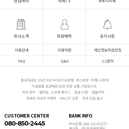
한컵레터
카페TV
e레시피북
회사소개
회원혜택
공지사항
이용안내
이용약관
개인정보취급방침
FAQ
Q&A
1:1문의
흥국F&B는 20년 이상 HORECA(호텔·레스토랑·카페) 시장에
식음료를 공급해온 B2B 전문 납품 기업입니다.
커피 원두 · 젤라또·소르베 베이스 · 음료 시럽 · 캡슐커피 ·
국내외 300여 거래처 · HACCP 인증 · 전국 당일 출고
CUSTOMER CENTER
BANK INFO
080-850-2445
우리은행 1005-101-615272
예금주 : (주)흥국에프엔비