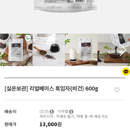
[실온보관] 리얼베이스 흑임자(비건) 600g
♡
배송비
(조건)
지역별
제주지역 : 직배송 불가, 택배 월~목 배송가능
13,000
원
판매가