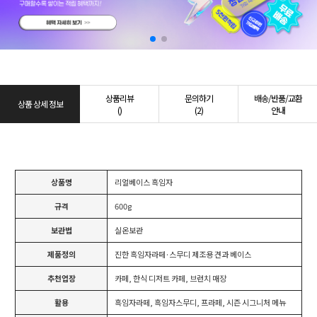
상품리뷰
문의하기
배송/반품/교환
상품 상세 정보
()
(2)
안내
상품명
리얼베이스 흑임자
규격
600g
보관법
실온보관
제품정의
진한 흑임자라떼·스무디 제조용 견과 베이스
추천업장
카페, 한식 디저트 카페, 브런치 매장
활용
흑임자라떼, 흑임자스무디, 프라페, 시즌 시그니처 메뉴