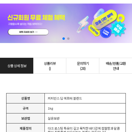
상품리뷰
문의하기
배송/반품/교환
상품 상세 정보
()
(28)
안내
상품명
커피빈스 딥 에프터 블렌드
규격
1kg
보관법
실온보관
제품정의
다크 로스팅 특유의 깊고 묵직한 바디감에 쌉쌀함과 달콤