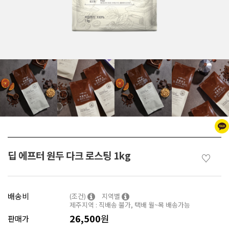
딥 에프터 원두 다크 로스팅 1kg
♡
배송비
(조건)
지역별
제주지역 : 직배송 불가, 택배 월~목 배송가능
26,500
원
판매가