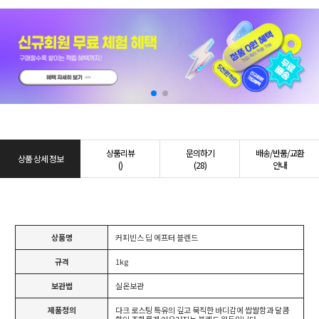
상품리뷰
문의하기
배송/반품/교환
상품 상세 정보
()
(28)
안내
상품명
커피빈스 딥 에프터 블렌드
규격
1kg
보관법
실온보관
제품정의
다크 로스팅 특유의 깊고 묵직한 바디감에 쌉쌀함과 달콤