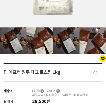
딥 에프터 원두 다크 로스팅 1kg
♡
배송비
(조건)
지역별
제주지역 : 직배송 불가, 택배 월~목 배송가능
26,500
원
판매가