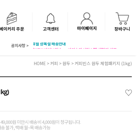
마이페이지
베이커리 주문
고객센터
장바구니
공지사항 >
8월 광복절 배송안내
'NEW 바이브믹스 or 바리스타시럽 1종' 체험단 발표
베이커리(냉동직배송) 센터 이전에 따른 배송 일정 안내
HOME
>
커피
>
원두
> 커피빈스 원두 체험패키지 (1kg)
♡
kg)
49,000원 미만시 배송비 4,000원이 청구됩니다.
배송 불가, 택배 월~목 배송가능