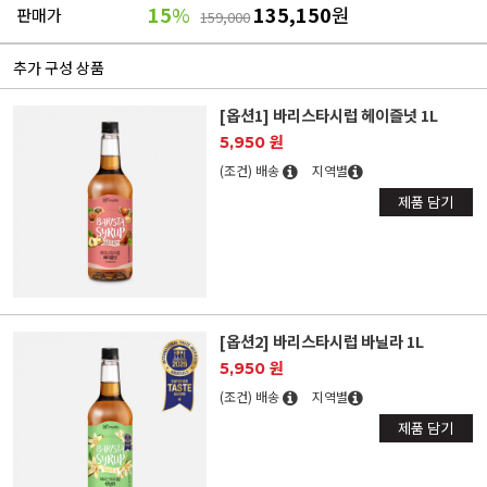
15
%
135,150
원
판매가
159,000
추가 구성 상품
[옵션1] 바리스타시럽 헤이즐넛 1L
5,950 원
(조건) 배송
지역별
제품 담기
[옵션2] 바리스타시럽 바닐라 1L
5,950 원
(조건) 배송
지역별
제품 담기