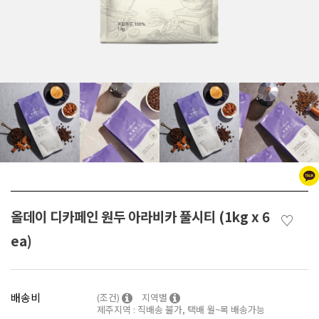
올데이 디카페인 원두 아라비카 풀시티 (1kg x 6
♡
ea)
배송비
(조건)
지역별
제주지역 : 직배송 불가, 택배 월~목 배송가능