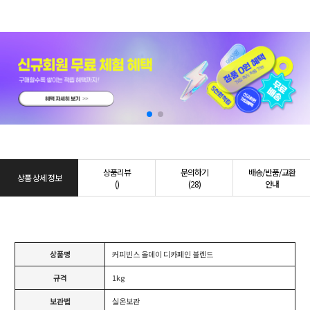
상품리뷰
문의하기
배송/반품/교환
상품 상세 정보
()
(28)
안내
상품명
커피빈스 올데이 디카페인 블렌드
규격
1kg
보관법
실온보관