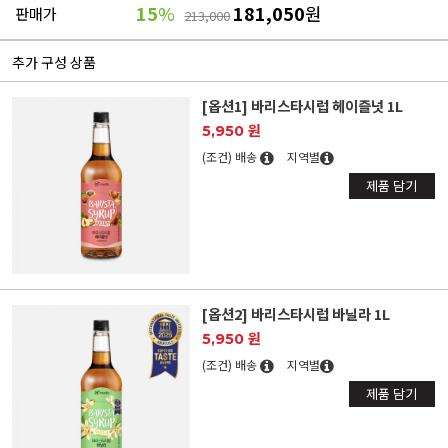
15
%
181,050
원
판매가
213,000
추가 구성 상품
[옵션1] 바리스타시럽 헤이즐넛 1L
5,950 원
(조건) 배송
지역별
제품 담기
[옵션2] 바리스타시럽 바닐라 1L
5,950 원
(조건) 배송
지역별
제품 담기