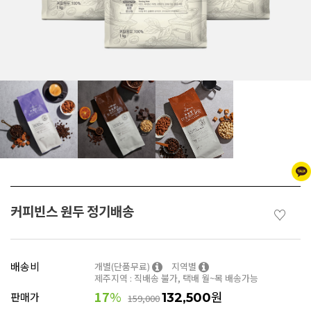
커피빈스 원두 정기배송
♡
배송비
개별(단품무료)
지역별
제주지역 : 직배송 불가, 택배 월~목 배송가능
17
%
원
판매가
132,500
159,000