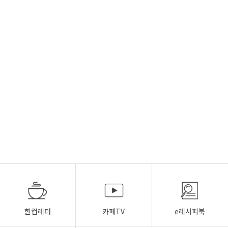
한컵레터
카페TV
e레시피북