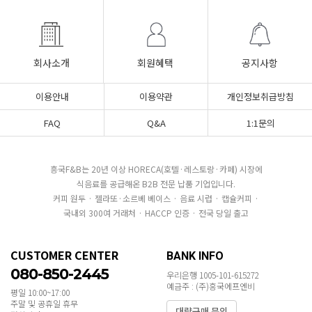
회사소개
회원혜택
공지사항
이용안내
이용약관
개인정보취급방침
FAQ
Q&A
1:1문의
흥국F&B는 20년 이상 HORECA(호텔·레스토랑·카페) 시장에
식음료를 공급해온 B2B 전문 납품 기업입니다.
커피 원두 · 젤라또·소르베 베이스 · 음료 시럽 · 캡슐커피 ·
국내외 300여 거래처 · HACCP 인증 · 전국 당일 출고
CUSTOMER CENTER
BANK INFO
080-850-2445
우리은행 1005-101-615272
예금주 : (주)흥국에프엔비
평일 10:00~17:00
주말 및 공휴일 휴무
대량구매 문의