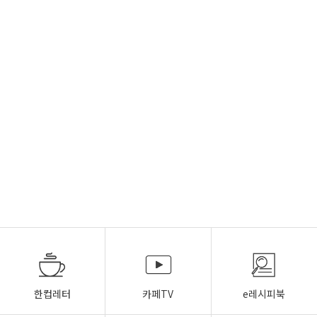
한컵레터
카페TV
e레시피북