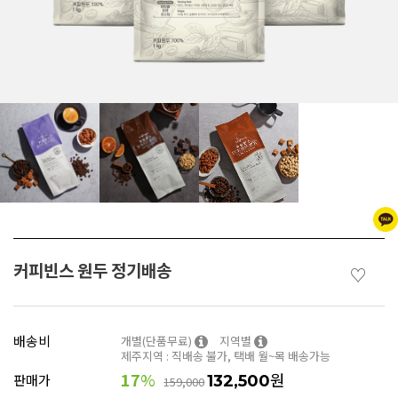
커피빈스 원두 정기배송
♡
배송비
개별(단품무료)
지역별
제주지역 : 직배송 불가, 택배 월~목 배송가능
17
%
원
판매가
132,500
159,000