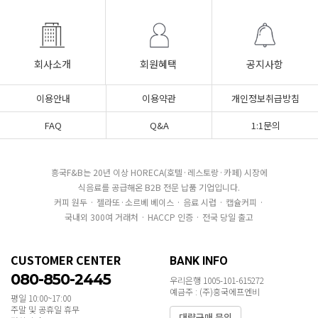
회사소개
회원혜택
공지사항
이용안내
이용약관
개인정보취급방침
FAQ
Q&A
1:1문의
흥국F&B는 20년 이상 HORECA(호텔·레스토랑·카페) 시장에
식음료를 공급해온 B2B 전문 납품 기업입니다.
커피 원두 · 젤라또·소르베 베이스 · 음료 시럽 · 캡슐커피 ·
국내외 300여 거래처 · HACCP 인증 · 전국 당일 출고
CUSTOMER CENTER
BANK INFO
080-850-2445
우리은행 1005-101-615272
예금주 : (주)흥국에프엔비
평일 10:00~17:00
주말 및 공휴일 휴무
대량구매 문의