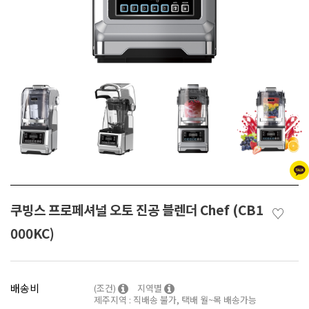
쿠빙스 프로페셔널 오토 진공 블렌더 Chef (CB1
♡
000KC)
배송비
(조건)
지역별
제주지역 : 직배송 불가, 택배 월~목 배송가능