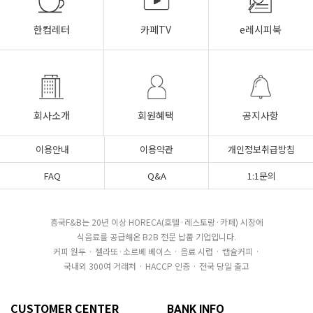
한컵레터
카페TV
e레시피북
회사소개
회원혜택
공지사항
이용안내
이용약관
개인정보취급방침
FAQ
Q&A
1:1문의
흥국F&B는 20년 이상 HORECA(호텔·레스토랑·카페) 시장에
식음료를 공급해온 B2B 전문 납품 기업입니다.
커피 원두 · 젤라또·소르베 베이스 · 음료 시럽 · 캡슐커피 ·
국내외 300여 거래처 · HACCP 인증 · 전국 당일 출고
CUSTOMER CENTER
BANK INFO