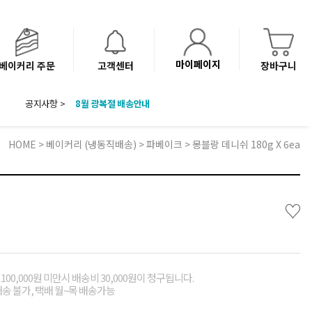
마이페이지
베이커리 주문
고객센터
장바구니
공지사항 >
8월 광복절 배송안내
'NEW 바이브믹스 or 바리스타시럽 1종' 체험단 발표
베이커리(냉동직배송) 센터 이전에 따른 배송 일정 안내
HOME
>
베이커리 (냉동직배송)
>
파베이크
> 몽블랑 데니쉬 180g X 6ea
♡
00,000원 미만시 배송비 30,000원이 청구됩니다.
배송 불가, 택배 월~목 배송가능