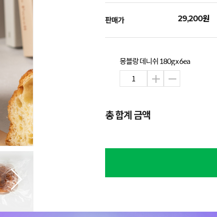
원
29,200
판매가
몽블랑 데니쉬 180g x 6ea
총 합계 금액