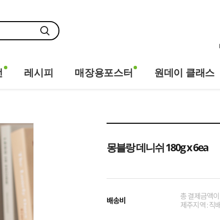
전
레시피
매장용포스터
원데이 클래스
몽블랑 데니쉬 180g x 6ea
총 결제금액이 1
배송비
제주지역 : 직