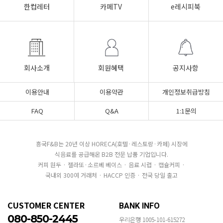
한컵레터
카페TV
e레시피북
회사소개
회원혜택
공지사항
이용안내
이용약관
개인정보취급방침
FAQ
Q&A
1:1문의
흥국F&B는 20년 이상 HORECA(호텔·레스토랑·카페) 시장에
식음료를 공급해온 B2B 전문 납품 기업입니다.
커피 원두 · 젤라또·소르베 베이스 · 음료 시럽 · 캡슐커피 ·
국내외 300여 거래처 · HACCP 인증 · 전국 당일 출고
CUSTOMER CENTER
BANK INFO
080-850-2445
우리은행 1005-101-615272