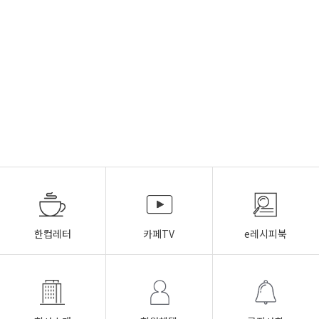
한컵레터
카페TV
e레시피북