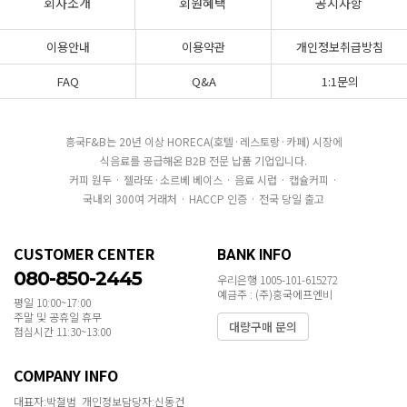
회사소개
회원혜택
공지사항
이용안내
이용약관
개인정보취급방침
FAQ
Q&A
1:1문의
흥국F&B는 20년 이상 HORECA(호텔·레스토랑·카페) 시장에
식음료를 공급해온 B2B 전문 납품 기업입니다.
커피 원두 · 젤라또·소르베 베이스 · 음료 시럽 · 캡슐커피 ·
국내외 300여 거래처 · HACCP 인증 · 전국 당일 출고
CUSTOMER CENTER
BANK INFO
080-850-2445
우리은행 1005-101-615272
예금주 : (주)흥국에프엔비
평일 10:00~17:00
주말 및 공휴일 휴무
대량구매 문의
점심시간 11:30~13:00
COMPANY INFO
대표자:박철범 개인정보담당자:신동건