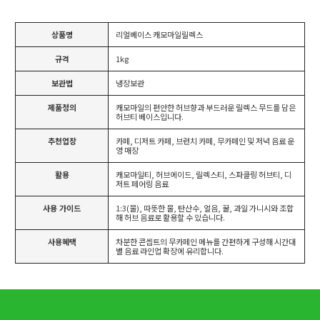
상품명
리얼베이스 캐모마일릴렉스
규격
1kg
보관법
냉장보관
제품정의
캐모마일의 편안한 허브향과 부드러운 릴렉스 무드를 담은
허브티 베이스입니다.
추천업장
카페, 디저트 카페, 브런치 카페, 무카페인 및 저녁 음료 운
영 매장
활용
캐모마일티, 허브에이드, 릴렉스티, 스파클링 허브티, 디
저트 페어링 음료
사용 가이드
1:3(물), 따뜻한 물, 탄산수, 얼음, 꿀, 과일 가니시와 조합
해 허브 음료로 활용할 수 있습니다.
사용혜택
차분한 콘셉트의 무카페인 메뉴를 간편하게 구성해 시간대
별 음료 라인업 확장에 유리합니다.