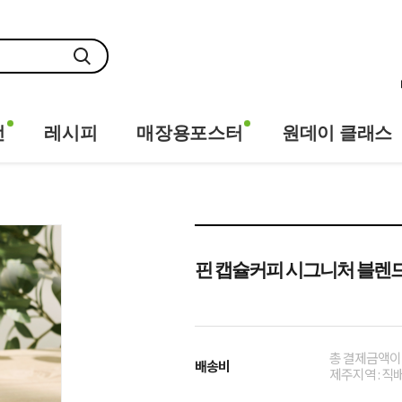
전
레시피
매장용포스터
원데이 클래스
핀 캡슐커피 시그니처 블렌드(
총 결제금액이 
배송비
제주지역 : 직