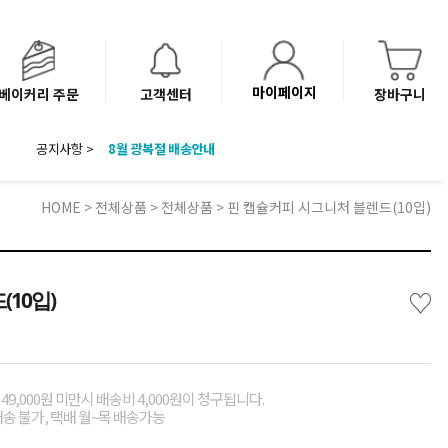
마이페이지
베이커리 주문
고객센터
장바구니
8월 광복절 배송안내
공지사항 >
'NEW 바이브믹스 or 바리스타시럽 1종' 체험단 발표
베이커리(냉동직배송) 센터 이전에 따른 배송 일정 안내
HOME
>
전체상품
>
전체상품
> 핀 캡슐커피 시그니처 블렌드(10입)
♡
10입)
49,000원 미만시 배송비 4,000원이 청구됩니다.
배송 불가, 택배 월~목 배송가능