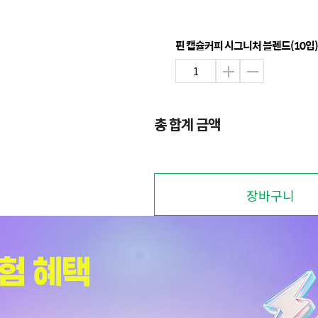
핀 캡슐커피 시그니처 블렌드(10입)
총 합계 금액
장바구니