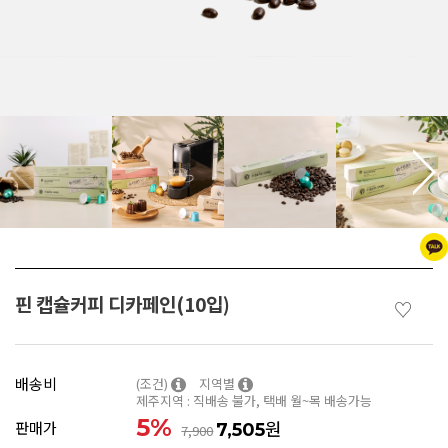
핀 캡슐커피 디카페인(10입)
♡
배송비
(조건)
지역별
제주지역 : 직배송 불가, 택배 월~목 배송가능
5
%
원
판매가
7,505
7,900