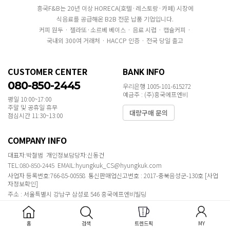
흥국F&B는 20년 이상 HORECA(호텔·레스토랑·카페) 시장에
식음료를 공급해온 B2B 전문 납품 기업입니다.
커피 원두 · 젤라또·소르베 베이스 · 음료 시럽 · 캡슐커피 ·
국내외 300여 거래처 · HACCP 인증 · 전국 당일 출고
CUSTOMER CENTER
BANK INFO
080-850-2445
우리은행 1005-101-615272
예금주 : (주)흥국에프엔비
평일 10:00~17:00
주말 및 공휴일 휴무
대량구매 문의
점심시간 11:30~13:00
COMPANY INFO
대표자:박철범 개인정보담당자:신동건
TEL:080-850-2445 EMAIL:hyungkuk_CS@hyungkuk.com
사업자 등록번호:766-85-00558 통신판매업신고번호 : 2017-충북음성군-130호
[사업
자정보확인]
주소 : 서울특별시 강남구 삼성로 546 흥국에프엔비빌딩
COPYRIGHT ⓒ 2020 MAKESHOP ALL RIGHTS RESERVED.
홈
검색
트렌드픽
MY