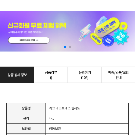
상품리뷰
문의하기
배송/반품/교환
상품 상세 정보
()
(105)
안내
상품명
리코 에스프레소 젤라또
규격
4kg
보관법
냉동보관