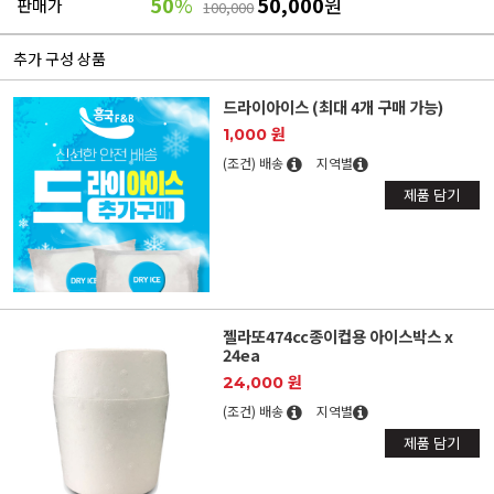
50
%
50,000
원
판매가
100,000
추가 구성 상품
드라이아이스 (최대 4개 구매 가능)
1,000 원
(조건) 배송
지역별
제품 담기
젤라또474cc종이컵용 아이스박스 x
24ea
24,000 원
(조건) 배송
지역별
제품 담기