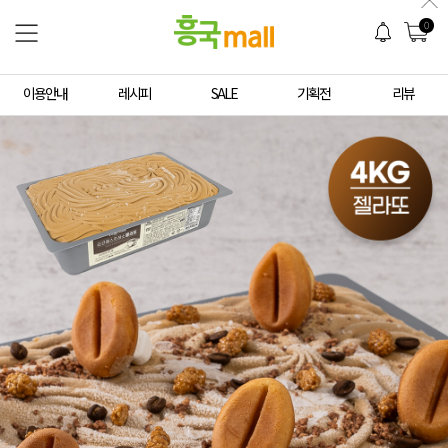
0
이용안내
레시피
SALE
기획전
리뷰