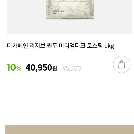
디카페인 리저브 원두 미디엄다크 로스팅 1kg
40,950
10
원
%
45,500