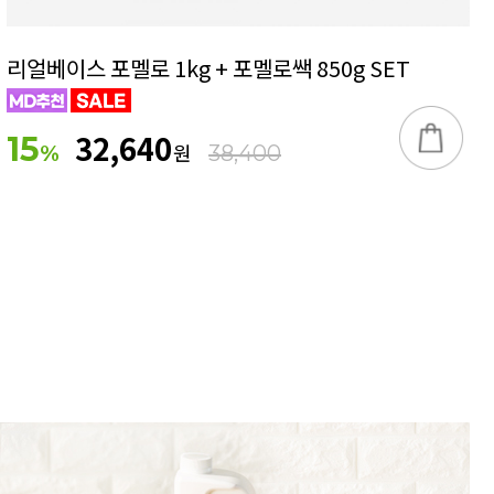
리얼베이스 포멜로 1kg + 포멜로쌕 850g SET
32,640
15
원
%
38,400