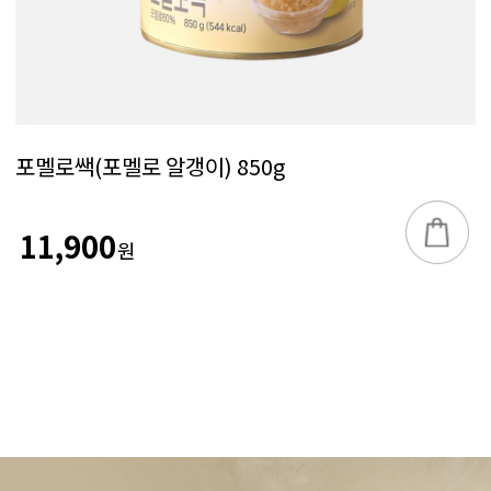
포멜로쌕(포멜로 알갱이) 850g
11,900
원