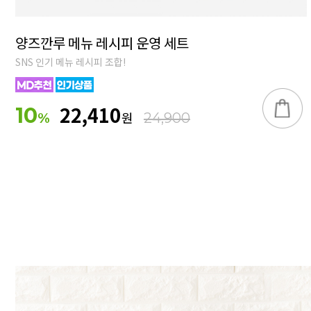
양즈깐루 메뉴 레시피 운영 세트
SNS 인기 메뉴 레시피 조합!
22,410
10
원
%
24,900