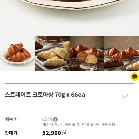
스트레이트 크로아상 70g x 66ea
♡
배송비
(조건)
제주지역 : 직배송 불가, 택배 월~목 배송가능
52,900
원
판매가