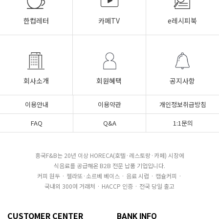
한컵레터
카페TV
e레시피북
회사소개
회원혜택
공지사항
이용안내
이용약관
개인정보취급방침
FAQ
Q&A
1:1문의
흥국F&B는 20년 이상 HORECA(호텔·레스토랑·카페) 시장에
식음료를 공급해온 B2B 전문 납품 기업입니다.
커피 원두 · 젤라또·소르베 베이스 · 음료 시럽 · 캡슐커피 ·
국내외 300여 거래처 · HACCP 인증 · 전국 당일 출고
CUSTOMER CENTER
BANK INFO