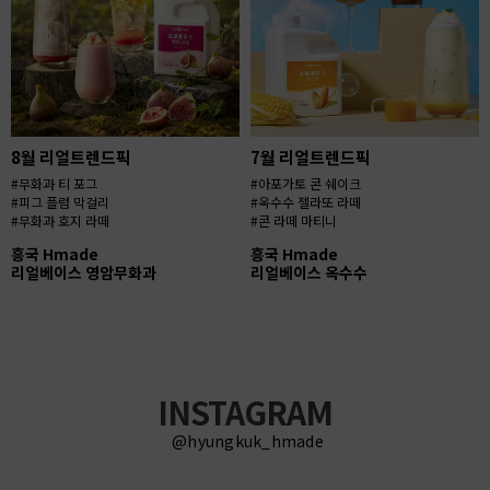
8월 리얼트렌드픽
7월 리얼트렌드픽
#무화과 티 포그
#아포가토 콘 쉐이크
#피그 플럼 막걸리
#옥수수 젤라또 라떼
#무화과 호지 라떼
#콘 라떼 마티니
흥국 Hmade
흥국 Hmade
리얼베이스 영암무화과
리얼베이스 옥수수
INSTAGRAM
@hyungkuk_hmade