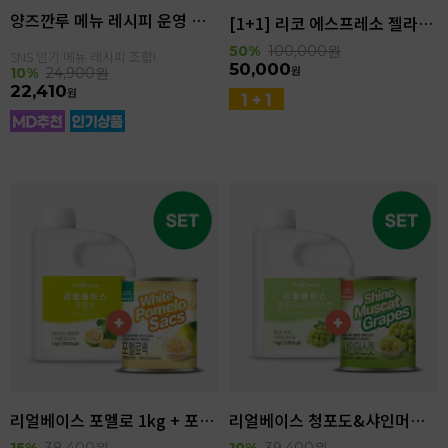
양즈깐루 메뉴 레시피 운영 세트
[1+1] 리코 에스프레소 젤라또 4kg(4.6L)
50%
100,000
원
SNS 인기 메뉴 레시피 조합!
50,000
원
10%
24,900
원
22,410
원
리얼베이스 포멜로 1kg + 포멜로쌕 850g SET
리얼베이스 청포도&샤인머스캣 1kg + 샤인머스캣 850g SET
15%
38,400
원
10%
39,400
원