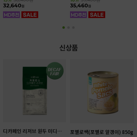
32,640
35,460
원
원
신상품
디카페인 리저브 원두 미디엄다크 로스팅 1kg
포멜로쌕(포멜로 알갱이) 850g