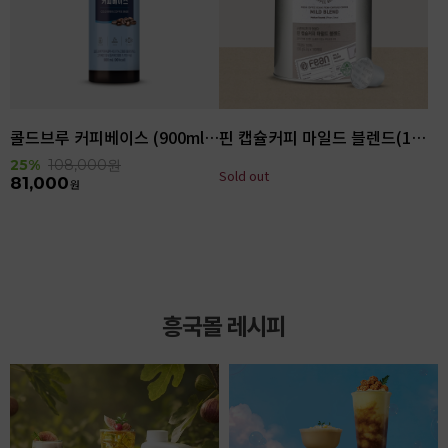
콜드브루 커피베이스 (900ml x 6ea)
핀 캡슐커피 마일드 블렌드(100입)
25%
108,000
원
Sold out
81,000
원
흥국몰 레시피