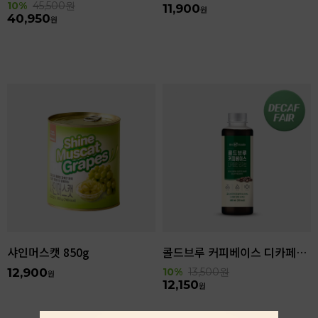
10%
45,500
원
11,900
원
40,950
원
샤인머스캣 850g
콜드브루 커피베이스 디카페인 리저브 440ml
12,900
10%
13,500
원
원
12,150
원