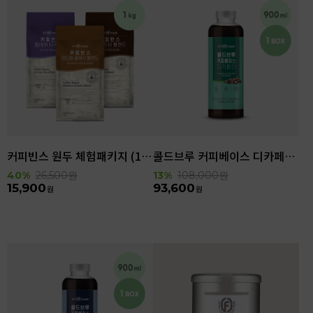
커피빈스 원두 체험패키지 (1kg)
콜드브루 커피베이스 디카페인 (900ml x 6ea)
40%
26,500
원
13%
108,000
원
15,900
93,600
원
원