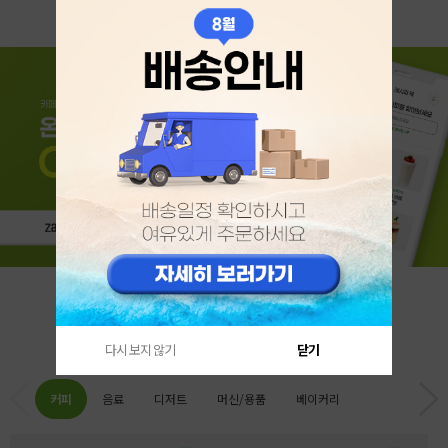
카테고리 베스트
다시 보지 않기
닫기
커피
음료
디저트
머신/용품
베이커리