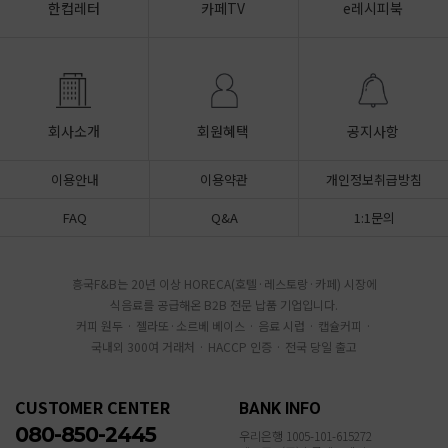
한컵레터
카페TV
e레시피북
회사소개
회원혜택
공지사항
이용안내
이용약관
개인정보취급방침
FAQ
Q&A
1:1문의
흥국F&B는 20년 이상 HORECA(호텔·레스토랑·카페) 시장에
식음료를 공급해온 B2B 전문 납품 기업입니다.
커피 원두 · 젤라또·소르베 베이스 · 음료 시럽 · 캡슐커피 ·
국내외 300여 거래처 · HACCP 인증 · 전국 당일 출고
CUSTOMER CENTER
BANK INFO
080-850-2445
우리은행 1005-101-615272