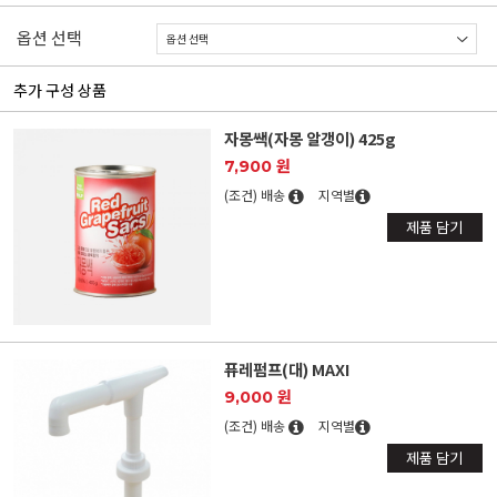
옵션 선택
추가 구성 상품
자몽쌕(자몽 알갱이) 425g
7,900 원
(조건) 배송
지역별
제품 담기
퓨레펌프(대) MAXI
9,000 원
(조건) 배송
지역별
제품 담기